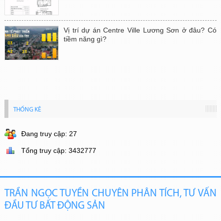
Vị trí dự án Centre Ville Lương Sơn ở đâu? Có
tiềm năng gì?
THỐNG KÊ
Đang truy cập: 27
Tổng truy cập: 3432777
TRẦN NGỌC TUYỀN CHUYÊN PHÂN TÍCH, TƯ VẤN
ĐẦU TƯ BẤT ĐỘNG SẢN