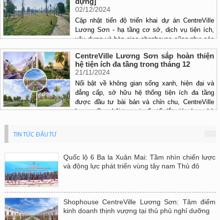
dựng]
02/12/2024
Cập nhật tiến độ triển khai dự án CentreVille
Lương Sơn - hạ tầng cơ sở, dịch vụ tiện ích,
xây dựng và bàn giao shophouse cũng như các
lô chủ nhà tự xây dựng.
CentreVille Lương Sơn sắp hoàn thiện
hệ tiện ích đa tầng trong tháng 12
21/11/2024
Nổi bật về không gian sống xanh, hiện đại và
đẳng cấp, sở hữu hệ thống tiện ích đa tầng
được đầu tư bài bản và chỉn chu, CentreVille
Lương Sơn hội tụ mọi yếu tố đắt giá, được kỳ
vọng nâng tầm chất lượng cuộc sống cho người
dân, trở thành biểu tượng mới cho sự thịnh
TIN TỨC ĐẦU TƯ
vượng, mở ra lối sống phồn hoa xứng tầm khu
đô thị sống chất bậc nhất vùng lõi khu vực.
Quốc lộ 6 Ba la Xuân Mai: Tầm nhìn chiến lược
và động lực phát triển vùng tây nam Thủ đô
Shophouse CentreVille Lương Sơn: Tâm điểm
kinh doanh thịnh vượng tại thủ phủ nghỉ dưỡng