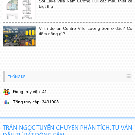
Sol Lake Villa Nam Cường Full các mẫu thiết kế
biệt thự
Vị trí dự án Centre Ville Lương Sơn ở đâu? Có
tiềm năng gì?
THỐNG KÊ
Đang truy cập: 41
Tổng truy cập: 3431903
TRẦN NGỌC TUYỀN CHUYÊN PHÂN TÍCH, TƯ VẤN