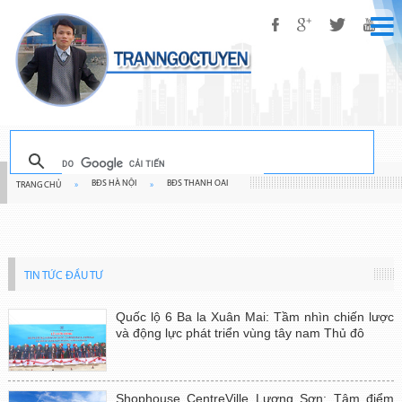
BĐS HÀ NỘI
BĐS THANH OAI
TRANG CHỦ
»
»
TIN TỨC ĐẦU TƯ
Quốc lộ 6 Ba la Xuân Mai: Tầm nhìn chiến lược
và động lực phát triển vùng tây nam Thủ đô
Shophouse CentreVille Lương Sơn: Tâm điểm