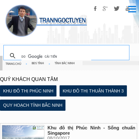
BĐS TỈNH
TỈNH BẮC NINH
TRANG CHỦ
»
»
QUÝ KHÁCH QUAN TÂM
KHU ĐÔ THỊ PHÚC NINH
KHU ĐÔ THỊ THUẬN THÀNH 3
QUY HOẠCH TỈNH BẮC NINH
Khu đô thị Phúc Ninh - Sống chuẩn
Singapore
08/10/2017