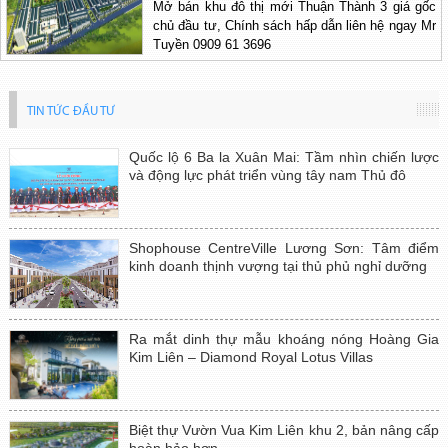
Mở bán khu đô thị mới Thuận Thành 3 giá gốc
chủ đầu tư, Chính sách hấp dẫn liên hệ ngay Mr
Tuyền 0909 61 3696
TIN TỨC ĐẦU TƯ
Quốc lộ 6 Ba la Xuân Mai: Tầm nhìn chiến lược
và động lực phát triển vùng tây nam Thủ đô
Shophouse CentreVille Lương Sơn: Tâm điểm
kinh doanh thịnh vượng tại thủ phủ nghỉ dưỡng
Ra mắt dinh thự mẫu khoáng nóng Hoàng Gia
Kim Liên – Diamond Royal Lotus Villas
Biệt thự Vườn Vua Kim Liên khu 2, bản nâng cấp