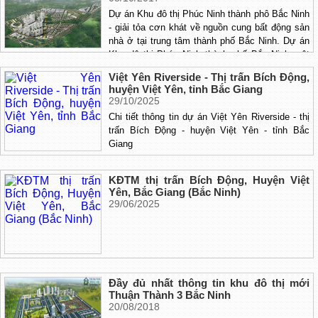
Dự án Khu đô thị Phúc Ninh thành phô Bắc Ninh
- giải tỏa cơn khát về nguồn cung bất động sản
nhà ở tại trung tâm thành phố Bắc Ninh. Dự án
Khu đô thị Phúc Ninh thành phố Bắc Ninh một
làn sóng tươi mới, một kênh đầu tư mới và nhất
Việt Yên Riverside - Thị trấn Bích Động,
là những quý khách muốn sở hữu một không
huyện Việt Yên, tỉnh Bắc Giang
gian sống sinh thái đẳng cấp, gần gũi với thiên
29/10/2025
nhiên ở vùng đất Kinh Bắc - Bắc Ninh.
Chi tiết thông tin dự án Việt Yên Riverside - thị
trấn Bích Động - huyện Việt Yên - tỉnh Bắc
Giang
KĐTM thị trấn Bích Động, Huyện Việt
Yên, Bắc Giang (Bắc Ninh)
29/06/2025
Đầy đủ nhất thông tin khu đô thị mới
Thuận Thành 3 Bắc Ninh
20/08/2018