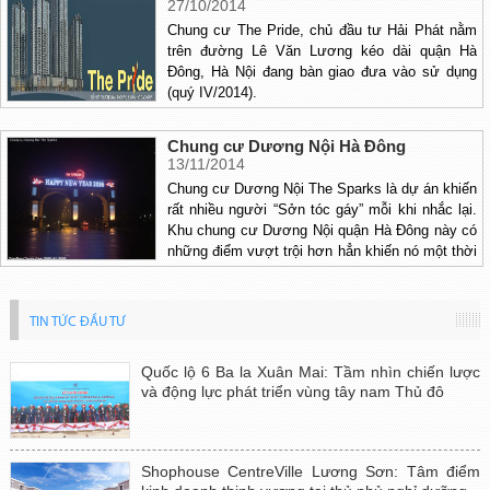
27/10/2014
Chung cư The Pride, chủ đầu tư Hải Phát nằm
trên đường Lê Văn Lương kéo dài quận Hà
Đông, Hà Nội đang bàn giao đưa vào sử dụng
(quý IV/2014).
Chung cư Dương Nội Hà Đông
13/11/2014
Chung cư Dương Nội The Sparks là dự án khiến
rất nhiều người “Sởn tóc gáy” mỗi khi nhắc lại.
Khu chung cư Dương Nội quận Hà Đông này có
những điểm vượt trội hơn hẳn khiến nó một thời
“làm mây làm gió” thị trường bất động sản Hà
Nội những ngày tập đoàn Nam Cường mở bán
cuối 2009 và đầu 2010.
TIN TỨC ĐẦU TƯ
Quốc lộ 6 Ba la Xuân Mai: Tầm nhìn chiến lược
và động lực phát triển vùng tây nam Thủ đô
Shophouse CentreVille Lương Sơn: Tâm điểm