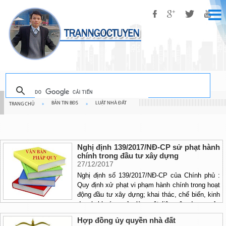
BẢN TIN BĐS
LUẬT NHÀ ĐẤT
TRANG CHỦ
»
»
Nghị định 139/2017/NĐ-CP sử phạt hành
chính trong đầu tư xây dựng
27/12/2017
Nghị định số 139/2017/NĐ-CP của Chính phủ :
Quy định xử phạt vi phạm hành chính trong hoạt
động đầu tư xây dựng; khai thác, chế biến, kinh
doanh khoáng sản làm vật liệu xây dựng, sản
xuất, kinh doanh vật liệu xây dựng; quản lý công
Hợp đồng ủy quyền nhà đất
trình hạ tầng kỹ thuật; kinh doanh bất động sản,