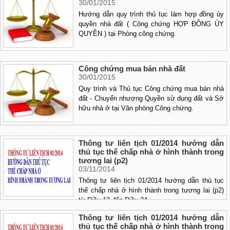
30/01/2015
phát triển nhà ở, quản lý sử dụng nhà và công
Hướng dẫn quy trình thủ tục làm hợp đồng ủy
sở
quyền nhà đất ( Công chứng HỢP ĐỒNG ỦY
QUYỀN ) tại Phòng công chứng.
Công chứng mua bán nhà đất
30/01/2015
Quy trình và Thủ tục Công chứng mua bán nhà
đất - Chuyển nhượng Quyền sử dụng đất và Sở
hữu nhà ở tại Văn phòng Công chứng.
Thông tư liên tịch 01/2014 hướng dẫn
thủ tục thế chấp nhà ở hình thành trong
tương lai (p2)
03/11/2014
Thông tư liên tịch 01/2014 hướng dẫn thủ tục
thế chấp nhà ở hình thành trong tương lai (p2)
từ Điều 13 đến Điều 34
Thông tư liên tịch 01/2014 hướng dẫn
thủ tục thế chấp nhà ở hình thành trong