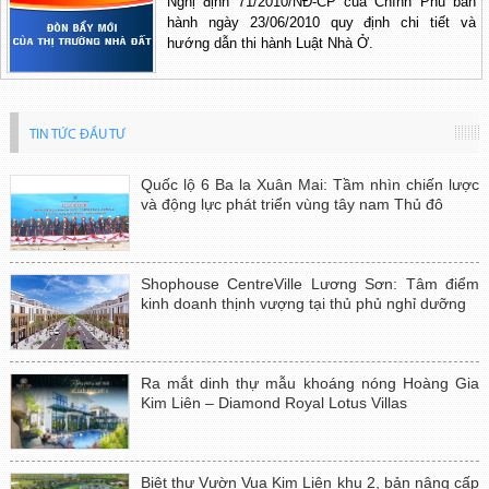
Nghị định 71/2010/NĐ-CP của Chính Phủ ban
hành ngày 23/06/2010 quy định chi tiết và
hướng dẫn thi hành Luật Nhà Ở.
TIN TỨC ĐẦU TƯ
Quốc lộ 6 Ba la Xuân Mai: Tầm nhìn chiến lược
và động lực phát triển vùng tây nam Thủ đô
Shophouse CentreVille Lương Sơn: Tâm điểm
kinh doanh thịnh vượng tại thủ phủ nghỉ dưỡng
Ra mắt dinh thự mẫu khoáng nóng Hoàng Gia
Kim Liên – Diamond Royal Lotus Villas
Biệt thự Vườn Vua Kim Liên khu 2, bản nâng cấp