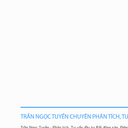
TRẦN NGỌC TUYỀN CHUYÊN PHÂN TÍCH, T
Trần Ngọc Tuyền - Phân tích, Tư vấn đầu tư Bất động sản.
Điện