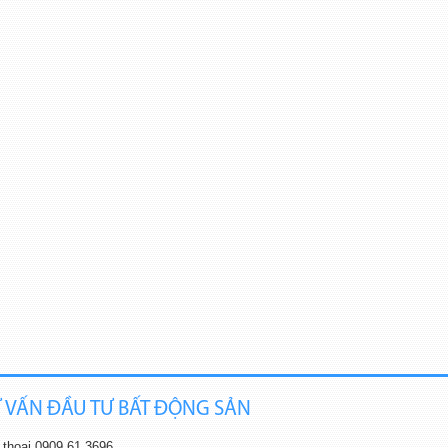
Ư VẤN ĐẦU TƯ BẤT ĐỘNG SẢN
 thoại 0909.61.3696