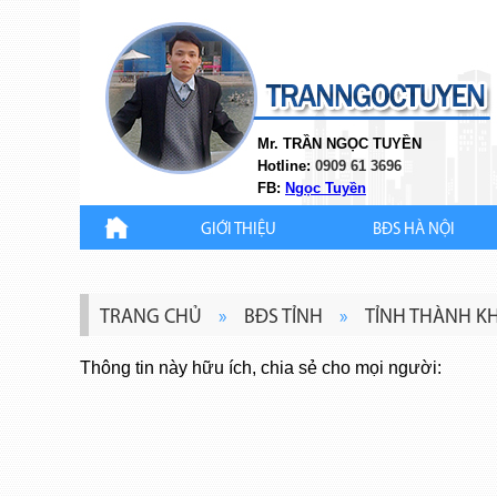
Mr. TRẦN NGỌC TUYỀN
Hotline:
0909 61 3696
FB:
Ngọc Tuyền
GIỚI THIỆU
BĐS HÀ NỘI
TRANG CHỦ
»
BĐS TỈNH
»
TỈNH THÀNH K
Thông tin này hữu ích, chia sẻ cho mọi người: