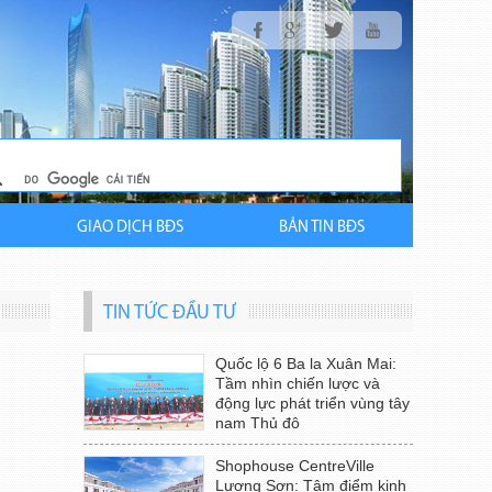
GIAO DỊCH BĐS
BẢN TIN BĐS
TIN TỨC ĐẦU TƯ
Quốc lộ 6 Ba la Xuân Mai:
Tầm nhìn chiến lược và
động lực phát triển vùng tây
nam Thủ đô
Shophouse CentreVille
Lương Sơn: Tâm điểm kinh