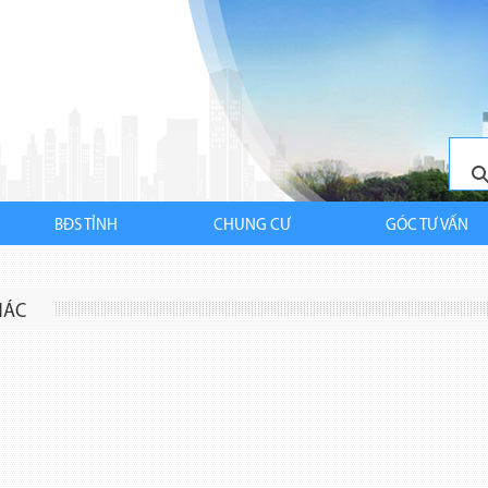
BĐS TỈNH
CHUNG CƯ
GÓC TƯ VẤN
HÁC