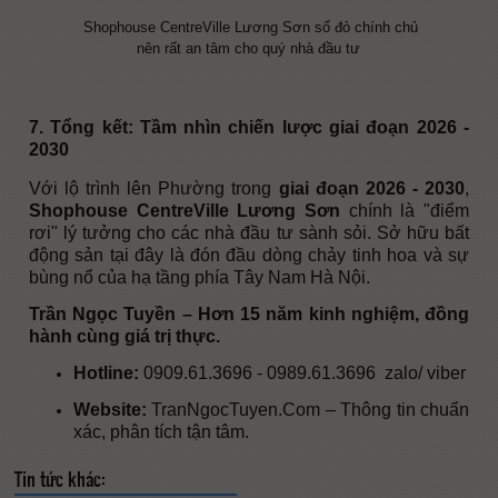
Shophouse CentreVille Lương Sơn sổ đỏ chính chủ
nên rất an tâm cho quý nhà đầu tư
7. Tổng kết: Tầm nhìn chiến lược giai đoạn 2026 -
2030
Với lộ trình lên Phường trong
giai đoạn 2026 - 2030
,
Shophouse CentreVille Lương Sơn
chính là "điểm
rơi" lý tưởng cho các nhà đầu tư sành sỏi. Sở hữu bất
động sản tại đây là đón đầu dòng chảy tinh hoa và sự
bùng nổ của hạ tầng phía Tây Nam Hà Nội.
Trần Ngọc Tuyền – Hơn 15 năm kinh nghiệm, đồng
hành cùng giá trị thực.
Hotline:
0909.61.3696
-
0989.61.3696
zalo/ viber
Website:
TranNgocTuyen.Com
– Thông tin chuẩn
xác, phân tích tận tâm.
Tin tức khác: