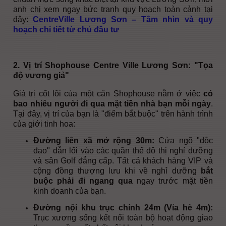
anh chị xem ngay bức tranh quy hoạch toàn cảnh tại
đây:
CentreVille Lương Sơn – Tầm nhìn và quy
hoạch chi tiết từ chủ đầu tư
2. Vị trí Shophouse Centre Ville Lương Sơn: "Tọa
độ vương giả"
Giá trị cốt lõi của một căn Shophouse nằm ở việc
có
bao nhiêu người đi qua mặt tiền nhà bạn mỗi ngày
.
Tại đây, vị trí của bạn là "điểm bắt buộc" trên hành trình
của giới tinh hoa:
Đường liên xã mở rộng 30m:
Cửa ngõ "độc
đạo" dẫn lối vào các quần thể đô thị nghỉ dưỡng
và sân Golf đẳng cấp. Tất cả khách hàng VIP và
cộng đồng thượng lưu khi về nghỉ dưỡng
bắt
buộc phải đi ngang qua
ngay trước mặt tiền
kinh doanh của bạn.
Đường nội khu trục chính 24m (Vỉa hè 4m):
Trục xương sống kết nối toàn bộ hoạt động giao