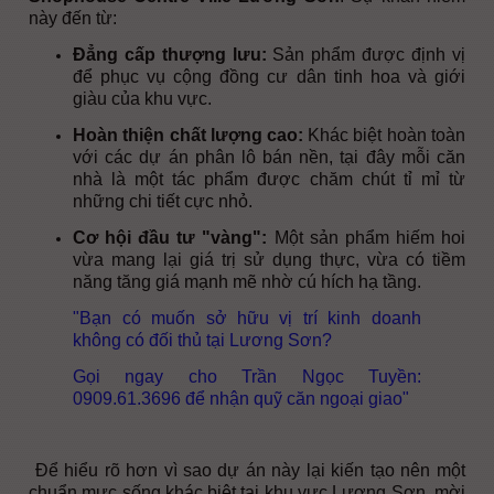
này đến từ:
Đẳng cấp thượng lưu:
Sản phẩm được định vị
để phục vụ cộng đồng cư dân tinh hoa và giới
giàu của khu vực.
Hoàn thiện chất lượng cao:
Khác biệt hoàn toàn
với các dự án phân lô bán nền, tại đây mỗi căn
nhà là một tác phẩm được chăm chút tỉ mỉ từ
những chi tiết cực nhỏ.
Cơ hội đầu tư "vàng":
Một sản phẩm hiếm hoi
vừa mang lại giá trị sử dụng thực, vừa có tiềm
năng tăng giá mạnh mẽ nhờ cú hích hạ tầng.
"Bạn có muốn sở hữu vị trí kinh doanh
không có đối thủ tại Lương Sơn?
Gọi ngay cho Trần Ngọc Tuyền:
0909.61.3696
để nhận quỹ căn ngoại giao"
Để hiểu rõ hơn vì sao dự án này lại kiến tạo nên một
chuẩn mực sống khác biệt tại khu vực Lương Sơn, mời