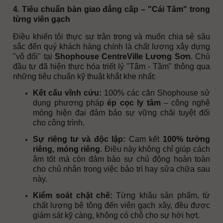
4. Tiêu chuẩn bàn giao đẳng cấp – "Cái Tâm" trong
từng viên gạch
Điều khiến tôi thực sự trân trọng và muốn chia sẻ sâu
sắc đến quý khách hàng chính là chất lượng xây dựng
"vô đối" tại
Shophouse CentreVille Lương Sơn
. Chủ
đầu tư đã hiện thực hóa triết lý "Tâm - Tầm" thông qua
những tiêu chuẩn kỹ thuật khắt khe nhất:
Kết cấu vĩnh cửu:
100% các căn Shophouse sử
dụng phương pháp
ép cọc ly tâm
– công nghệ
móng hiện đại đảm bảo sự vững chãi tuyệt đối
cho công trình.
Sự riêng tư và độc lập:
Cam kết
100% tường
riêng, móng riêng
. Điều này không chỉ giúp cách
âm tốt mà còn đảm bảo sự chủ động hoàn toàn
cho chủ nhân trong việc bảo trì hay sửa chữa sau
này.
Kiểm soát chặt chẽ:
Từng khâu sản phẩm, từ
chất lượng bê tông đến viên gạch xây, đều được
giám sát kỹ càng, không có chỗ cho sự hời hợt.