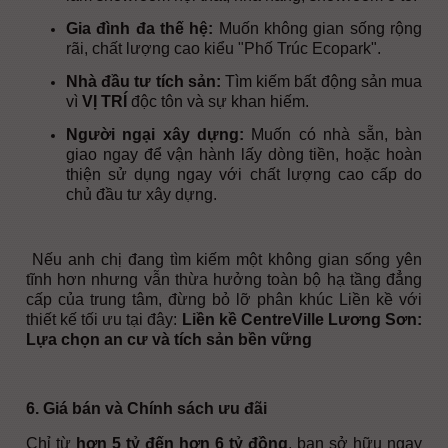
Gia đình đa thế hệ:
Muốn không gian sống rộng
rãi, chất lượng cao kiểu "Phố Trúc Ecopark".
Nhà đầu tư tích sản:
Tìm kiếm bất động sản mua
vì
VỊ TRÍ
độc tôn và sự khan hiếm.
Người ngại xây dựng:
Muốn có nhà sẵn, bàn
giao ngay để vận hành lấy dòng tiền, hoặc hoàn
thiện sử dụng ngay với chất lượng cao cấp do
chủ đầu tư xây dựng.
Nếu anh chị đang tìm kiếm một không gian sống yên
tĩnh hơn nhưng vẫn thừa hưởng toàn bộ hạ tầng đẳng
cấp của trung tâm, đừng bỏ lỡ phân khúc Liền kề với
thiết kế tối ưu tại đây:
Liền kề CentreVille Lương Sơn:
Lựa chọn an cư và tích sản bền vững
6. Giá bán và Chính sách ưu đãi
Chỉ từ
hơn 5 tỷ đến hơn 6 tỷ đồng
, bạn sở hữu ngay