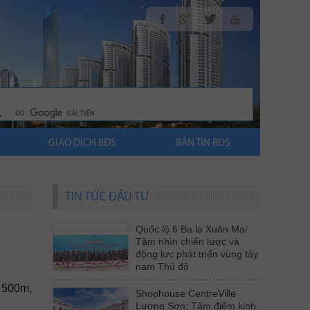
GIAO DỊCH BĐS
BẢN TIN BĐS
TIN TỨC ĐẦU TƯ
Quốc lộ 6 Ba la Xuân Mai:
Tầm nhìn chiến lược và
động lực phát triển vùng tây
nam Thủ đô
g 500m,
Shophouse CentreVille
Lương Sơn: Tâm điểm kinh