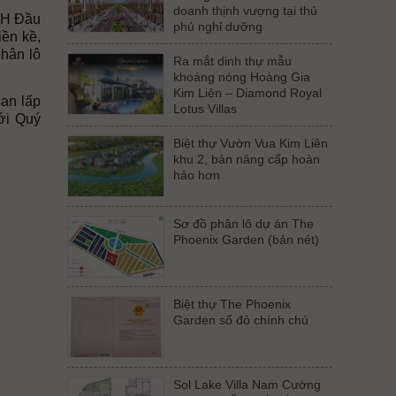
doanh thịnh vượng tại thủ
HH Đầu
phủ nghỉ dưỡng
iền kề,
phân lô
Ra mắt dinh thự mẫu
khoáng nóng Hoàng Gia
Kim Liên – Diamond Royal
an lấp
Lotus Villas
tới Quý
Biệt thự Vườn Vua Kim Liên
khu 2, bản nâng cấp hoàn
hảo hơn
Sơ đồ phân lô dự án The
Phoenix Garden (bản nét)
Biệt thự The Phoenix
Garden sổ đỏ chính chủ
Sol Lake Villa Nam Cường