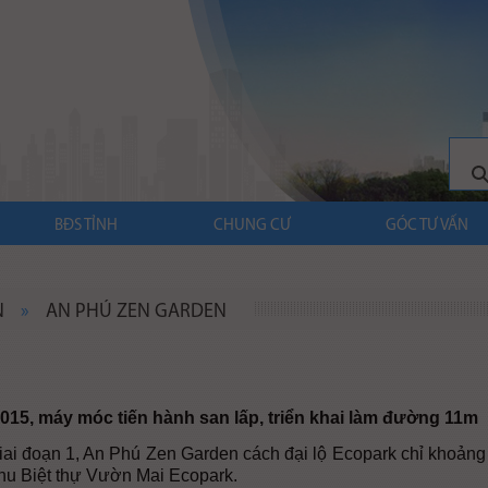
BĐS TỈNH
CHUNG CƯ
GÓC TƯ VẤN
N
»
AN PHÚ ZEN GARDEN
15, máy móc tiến hành san lấp, triển khai làm đường 11m
 giai đoạn 1, An Phú Zen Garden cách đại lộ Ecopark chỉ khoản
khu Biệt thự Vườn Mai Ecopark.