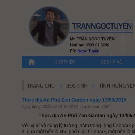
Mr. TRẦN NGỌC TUYỀN
Hotline:
0909 61 3696
FB:
Ngọc Tuyền
GIỚI THIỆU
BĐS HÀ NỘI
TRANG CHỦ
»
BĐS TỈNH
»
TỈNH HƯNG YÊ
Thực địa An Phú Zen Garden ngày 13/09/2015
Ngày đăng: 2015-09-14 16:42:44 | Lượt xem: 2387
Thực địa An Phú Zen Garden ngày 13/09/20
Với vị trí vô cùng lý tưởng, nằm trong lòng Ecopark
đi qua một bên là khu phố Cúc Ecopark, một bên là 