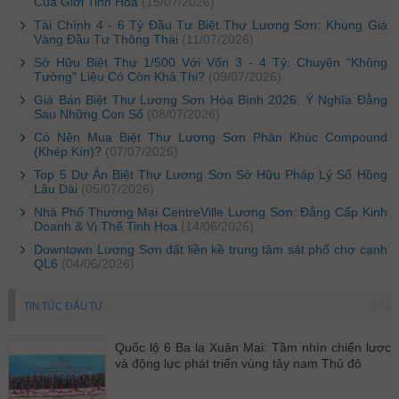
Của Giới Tinh Hoa
(15/07/2026)
Tài Chính 4 - 6 Tỷ Đầu Tư Biệt Thự Lương Sơn: Khung Giá
Vàng Đầu Tư Thông Thái
(11/07/2026)
Sở Hữu Biệt Thự 1/500 Với Vốn 3 - 4 Tỷ: Chuyện "Không
Tưởng" Liệu Có Còn Khả Thi?
(09/07/2026)
Giá Bán Biệt Thự Lương Sơn Hòa Bình 2026: Ý Nghĩa Đằng
Sau Những Con Số
(08/07/2026)
Có Nên Mua Biệt Thự Lương Sơn Phân Khúc Compound
(Khép Kín)?
(07/07/2026)
Top 5 Dự Án Biệt Thự Lương Sơn Sở Hữu Pháp Lý Sổ Hồng
Lâu Dài
(05/07/2026)
Nhà Phố Thương Mại CentreVille Lương Sơn: Đẳng Cấp Kinh
Doanh & Vị Thế Tinh Hoa
(14/06/2026)
Downtown Lương Sơn đất liền kề trung tâm sát phố chợ cạnh
QL6
(04/06/2026)
TIN TỨC ĐẦU TƯ
Quốc lộ 6 Ba la Xuân Mai: Tầm nhìn chiến lược
và động lực phát triển vùng tây nam Thủ đô