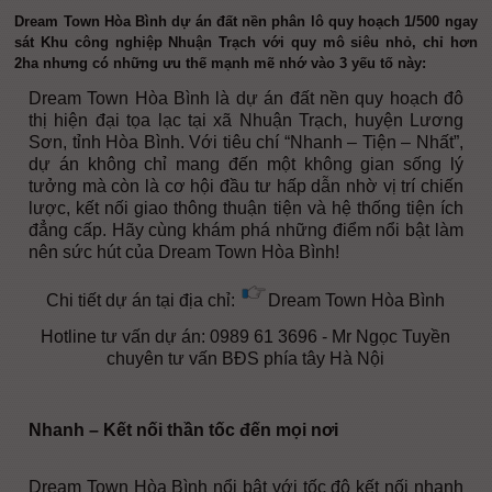
Dream Town Hòa Bình dự án đất nền phân lô quy hoạch 1/500 ngay
sát Khu công nghiệp Nhuận Trạch với quy mô siêu nhỏ, chỉ hơn
2ha nhưng có những ưu thế mạnh mẽ nhớ vào 3 yếu tố này:
Dream Town Hòa Bình là dự án đất nền quy hoạch đô
thị hiện đại tọa lạc tại xã Nhuận Trạch, huyện Lương
Sơn, tỉnh Hòa Bình. Với tiêu chí “Nhanh – Tiện – Nhất”,
dự án không chỉ mang đến một không gian sống lý
tưởng mà còn là cơ hội đầu tư hấp dẫn nhờ vị trí chiến
lược, kết nối giao thông thuận tiện và hệ thống tiện ích
đẳng cấp. Hãy cùng khám phá những điểm nổi bật làm
nên sức hút của Dream Town Hòa Bình!
Chi tiết dự án tại địa chỉ:
Dream Town Hòa Bình
Hotline tư vấn dự án: 0989 61 3696 - Mr Ngọc Tuyền
chuyên tư vấn BĐS phía tây Hà Nội
Nhanh – Kết nối thần tốc đến mọi nơi
Dream Town Hòa Bình nổi bật với tốc độ kết nối nhanh