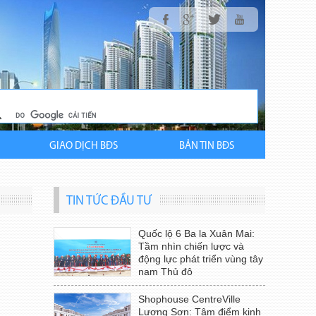
GIAO DỊCH BĐS
BẢN TIN BĐS
TIN TỨC ĐẦU TƯ
Quốc lộ 6 Ba la Xuân Mai:
Tầm nhìn chiến lược và
động lực phát triển vùng tây
nam Thủ đô
Shophouse CentreVille
Lương Sơn: Tâm điểm kinh