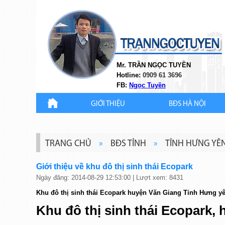
Mr. TRẦN NGỌC TUYỀN
Hotline:
0909 61 3696
FB:
Ngọc Tuyền
GIỚI THIỆU
BĐS HÀ NỘI
TRANG CHỦ
»
BĐS TỈNH
»
TỈNH HƯNG YÊ
Giới thiệu về khu đô thị sinh thái Ecopark
Ngày đăng: 2014-08-29 12:53:00 | Lượt xem: 8431
Khu đô thị sinh thái Ecopark huyện Văn Giang Tỉnh Hưng y
Khu đô thị sinh thái Ecopark,