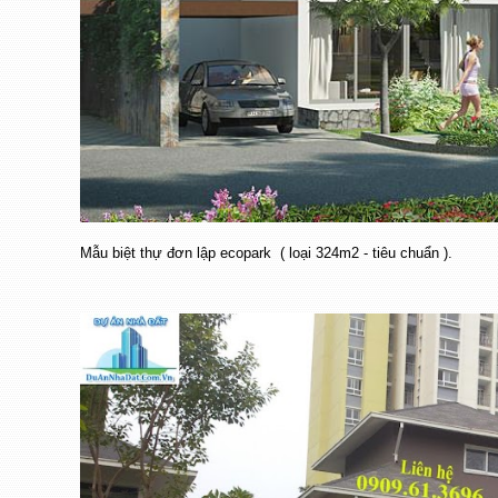
Mẫu biệt thự đơn lập ecopark ( loại 324m2 - tiêu chuẩn ).