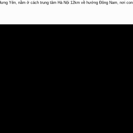
g, Hưng Yên, nằm ở cách trung tâm Hà Nội 12km về hướng Đông Nam, nơi co