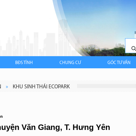
BĐS TỈNH
CHUNG CƯ
GÓC TƯ VẤN
N
»
KHU SINH THÁI ECOPARK
ên
 huyện Văn Giang, T. Hưng Yên