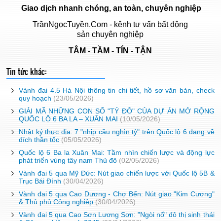
Giao dịch nhanh chóng, an toàn, chuyên nghiệp
TrầnNgọcTuyền.Com - kênh tư vấn
bất động
sản
chuyên nghiệp
TÂM - TẦM - TÍN - TẬN
Tin tức khác:
Vành đai 4.5 Hà Nội thông tin chi tiết, hồ sơ văn bản, check
quy hoạch
(23/05/2026)
GIẢI MÃ NHỮNG CON SỐ "TỶ ĐÔ" CỦA DỰ ÁN MỞ RỘNG
QUỐC LỘ 6 BA LA – XUÂN MAI
(10/05/2026)
Nhật ký thực địa: 7 "nhịp cầu nghìn tỷ" trên Quốc lộ 6 đang về
đích thần tốc
(05/05/2026)
Quốc lộ 6 Ba la Xuân Mai: Tầm nhìn chiến lược và động lực
phát triển vùng tây nam Thủ đô
(02/05/2026)
Vành đai 5 qua Mỹ Đức: Nút giao chiến lược với Quốc lộ 5B &
Trục Bái Đính
(30/04/2026)
Vành đai 5 qua Cao Dương - Chợ Bến: Nút giao "Kim Cương"
& Thủ phủ Công nghiệp
(30/04/2026)
Vành đai 5 qua Cao Sơn Lương Sơn: "Ngòi nổ" đô thị sinh thái