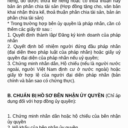
riêng, do được thừa kế riêng hoặc có thoả thuận hay
bản án phân chia tài sản (Hợp đồng tặng cho, văn bản
khai nhận thừa kế, thoả thuận phân chia tài sản, bản án
phân chia tài sản)
* Trong trường hợp bên ủy quyền là pháp nhân, cần có
thêm các giấy tờ sau :
1. Quyết định thành lập/ Đăng ký kinh doanh của pháp
nhân
2. Quyết định bổ nhiệm người đứng đầu pháp nhân
(đại diện theo pháp luật của pháp nhân) hoặc giấy uỷ
quyền đại diện của pháp nhân nếu uỷ quyền;
3. Chứng minh nhân dân, Hộ chiếu (nếu là người nước
ngoài, người Việt Nam định cư ở nước ngoài) hoặc
giấy tờ hợp lệ của người đại diện pháp nhân (bản
chính và bản sao có chứng thực).
B. CHUẨN BỊ HỒ SƠ BÊN NHẬN ỦY QUYỀN
(Chỉ áp
dụng đối với hợp đồng ủy quyền):
1. Chứng minh nhân dân hoặc hộ chiếu của bên nhận
ủy quyền
2. Hộ khẩu của bên nhận ủy quyền