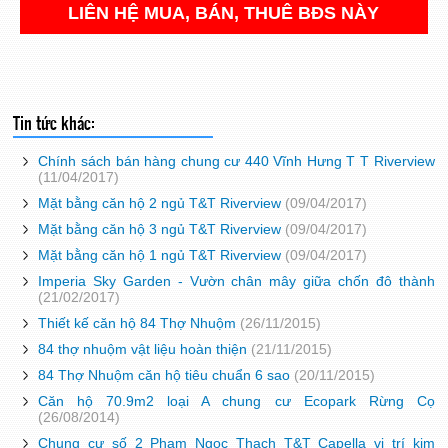
LIÊN HỆ MUA, BÁN, THUÊ BĐS NÀY
Tin tức khác:
Chính sách bán hàng chung cư 440 Vĩnh Hưng T T Riverview
(11/04/2017)
Mặt bằng căn hộ 2 ngủ T&T Riverview
(09/04/2017)
Mặt bằng căn hộ 3 ngủ T&T Riverview
(09/04/2017)
Mặt bằng căn hộ 1 ngủ T&T Riverview
(09/04/2017)
Imperia Sky Garden - Vườn chân mây giữa chốn đô thành
(21/02/2017)
Thiết kế căn hộ 84 Thợ Nhuộm
(26/11/2015)
84 thợ nhuộm vật liệu hoàn thiện
(21/11/2015)
84 Thợ Nhuộm căn hộ tiêu chuẩn 6 sao
(20/11/2015)
Căn hộ 70.9m2 loại A chung cư Ecopark Rừng Cọ
(26/08/2014)
Chung cư số 2 Phạm Ngọc Thạch T&T Capella vị trí kim