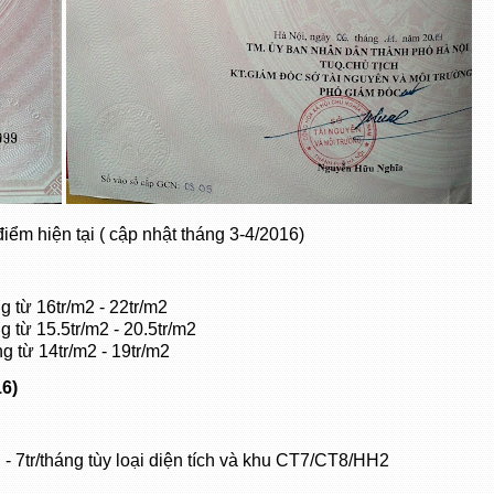
iểm hiện tại ( cập nhật tháng 3-4/2016)
 từ 16tr/m2 - 22tr/m2
 từ 15.5tr/m2 - 20.5tr/m2
g từ 14tr/m2 - 19tr/m2
16)
 7tr/tháng tùy loại diện tích và khu CT7/CT8/HH2