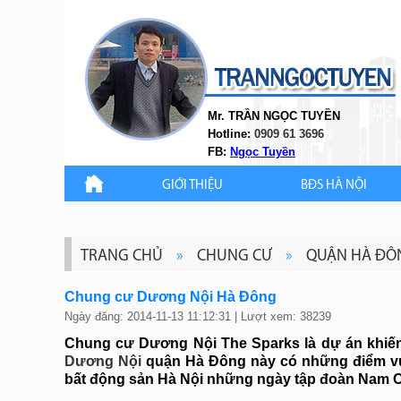
Mr. TRẦN NGỌC TUYỀN
Hotline:
0909 61 3696
FB:
Ngọc Tuyền
GIỚI THIỆU
BĐS HÀ NỘI
TRANG CHỦ
»
CHUNG CƯ
»
QUẬN HÀ ĐÔ
Chung cư Dương Nội Hà Đông
Ngày đăng: 2014-11-13 11:12:31 | Lượt xem: 38239
Chung cư Dương Nội The Sparks
là dự án khiến
Dương Nội
quận Hà Đông
này có những điểm vượ
bất động sản Hà Nội những ngày tập đoàn Nam C