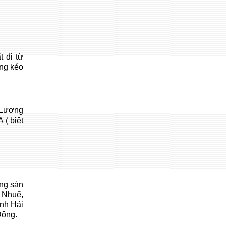
 đi từ
ng kéo
n Lương
 ( biệt
ng sản
ổ Nhuế,
ỉnh Hải
Đông.