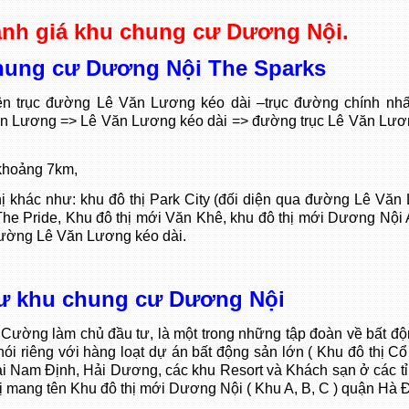
đánh giá khu chung cư Dương Nội.
 chung cư Dương Nội The Sparks
trên trục đường Lê Văn Lương kéo dài –trục đường chính nhất
n Lương => Lê Văn Lương kéo dài => đường trục Lê Văn Lươ
khoảng 7km,
ị khác như: khu đô thị Park City (đối diện qua đường Lê Vă
The Pride, Khu đô thị mới Văn Khê, khu đô thị mới Dương Nội A
 đường Lê Văn Lương kéo dài.
tư khu
chung cư Dương Nội
ường làm chủ đầu tư, là một trong những tập đoàn về bất độ
ói riêng với hàng loạt dự án bất động sản lớn ( Khu đô thị C
ại Nam Định, Hải Dương, các khu Resort và Khách sạn ở các t
ị mang tên Khu đô thị mới Dương Nội ( Khu A, B, C ) quận Hà 