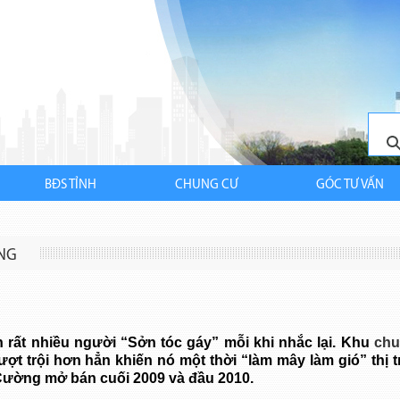
BĐS TỈNH
CHUNG CƯ
GÓC TƯ VẤN
NG
 rất nhiều người “Sởn tóc gáy” mỗi khi nhắc lại.
Khu
chu
t trội hơn hẳn khiến nó một thời “làm mây làm gió” thị 
ường mở bán cuối 2009 và đầu 2010.