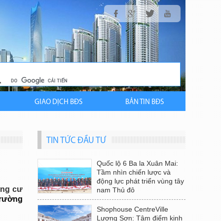
GIAO DỊCH BĐS
BẢN TIN BĐS
TIN TỨC ĐẦU TƯ
Quốc lộ 6 Ba la Xuân Mai:
Tầm nhìn chiến lược và
động lực phát triển vùng tây
ng cư
nam Thủ đô
trường
Shophouse CentreVille
Lương Sơn: Tâm điểm kinh