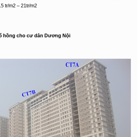
.5 tr/m2 – 21tr/m2
ổ hồng cho cư dân Dương Nội