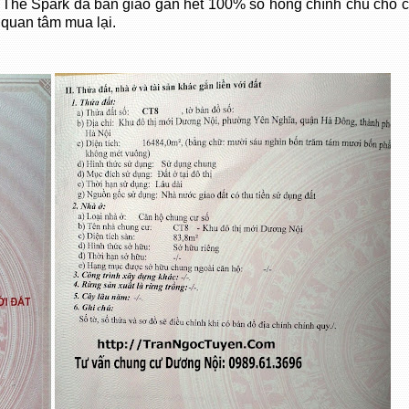
 The Spark đã bàn giao gần hết 100% sổ hồng chính chủ cho c
quan tâm mua lại.