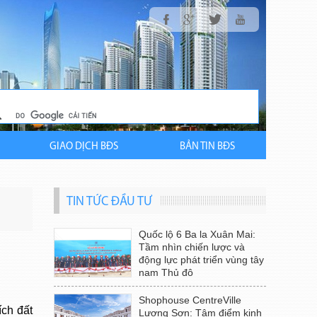
GIAO DỊCH BĐS
BẢN TIN BĐS
TIN TỨC ĐẦU TƯ
Quốc lộ 6 Ba la Xuân Mai:
Tầm nhìn chiến lược và
động lực phát triển vùng tây
nam Thủ đô
Shophouse CentreVille
ích đất
Lương Sơn: Tâm điểm kinh