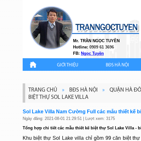
Mr. TRẦN NGỌC TUYỀN
Hotline:
0909 61 3696
FB:
Ngọc Tuyền
GIỚI THIỆU
BĐS HÀ NỘI
TRANG CHỦ
»
BĐS HÀ NỘI
»
QUẬN HÀ Đ
BIỆT THỰ SOL LAKE VILLA
Sol Lake Villa Nam Cường Full các mẫu thiết kế bi
Ngày đăng: 2021-08-01 21:29:51 | Lượt xem: 3175
Tổng hợp chi tiết các mẫu thiết kế biệt thự Sol Lake Villa
Khu biệt thự Sol Lake villa chỉ gồm 99 căn biệt thự