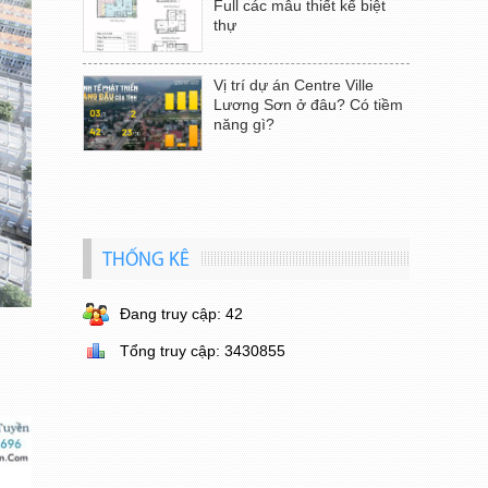
Full các mẫu thiết kế biệt
thự
Vị trí dự án Centre Ville
Lương Sơn ở đâu? Có tiềm
năng gì?
THỐNG KÊ
Đang truy cập: 42
Tổng truy cập: 3430855