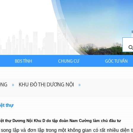
BĐS TỈNH
CHUNG CƯ
GÓC TƯ VẤN
ÔNG
»
KHU ĐÔ THỊ DƯƠNG NỘI
»
ệt thự
 - biệt thự Dương Nội Khu D do tập đoàn Nam Cường làm chủ đầu tư
 song lập và đơn lập trong một không gian có rất nhiều diện t