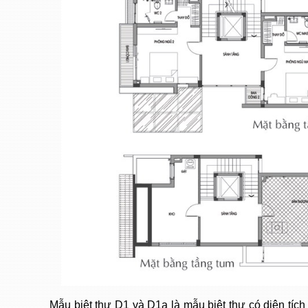
Mẫu biệt thự D1 và D1a là mẫu biệt thự có diện tíc