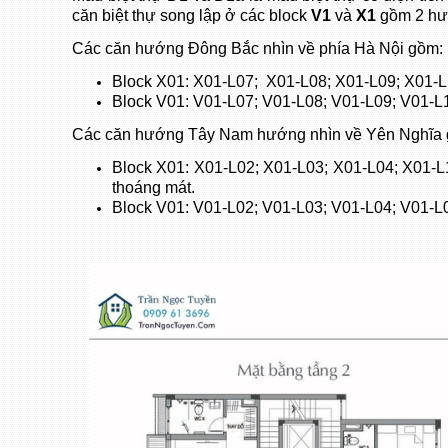
căn biệt thự song lập ở các block
V1
và
X1
gồm 2 hướ
Các căn hướng Đông Bắc nhìn về phía Hà Nội gồm:
Block X01: X01-L07; X01-L08; X01-L09; X01-L
Block V01: V01-L07; V01-L08; V01-L09; V01-L1
Các căn hướng Tây Nam hướng nhìn về Yên Nghĩa
Block X01: X01-L02; X01-L03; X01-L04; X01-L1
thoáng mát.
Block V01: V01-L02; V01-L03; V01-L04; V01-L