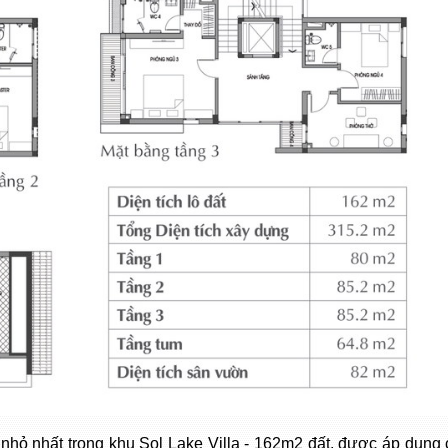
h nhỏ nhất trong khu Sol Lake Villa - 162m2 đất, được áp dụng