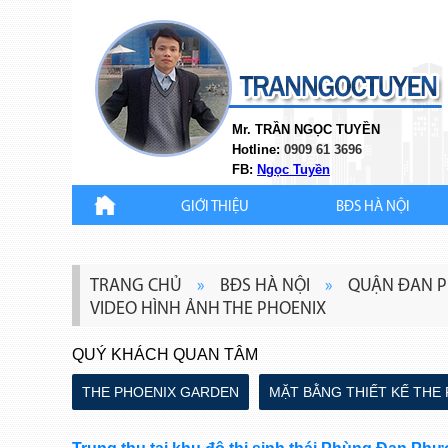
Mr. TRẦN NGỌC TUYỀN
Hotline:
0909 61 3696
FB:
Ngọc Tuyền
GIỚI THIỆU
BĐS HÀ NỘI
TRANG CHỦ
»
BĐS HÀ NỘI
»
QUẬN ĐAN 
VIDEO HÌNH ẢNH THE PHOENIX
QUÝ KHÁCH QUAN TÂM
THE PHOENIX GARDEN
MẶT BẰNG THIẾT KẾ THE