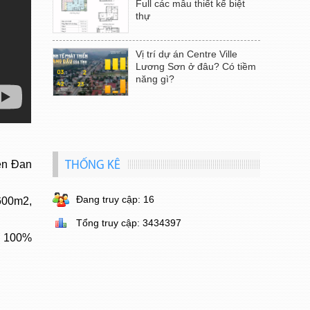
Full các mẫu thiết kế biệt
thự
Vị trí dự án Centre Ville
Lương Sơn ở đâu? Có tiềm
năng gì?
yện Đan
THỐNG KÊ
Đang truy cập: 16
600m2,
Tổng truy cập: 3434397
 ( 100%