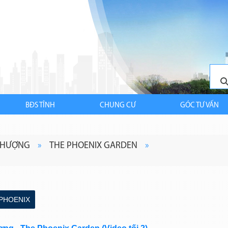
BĐS TỈNH
CHUNG CƯ
GÓC TƯ VẤN
PHƯỢNG
»
THE PHOENIX GARDEN
»
 PHOENIX