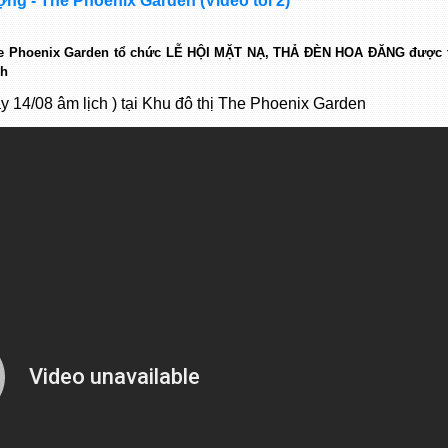
ợng - The Phoenix Garden (Video tối 2)
The Phoenix Garden tổ chức LỄ HỘI MẶT NẠ, THẢ ĐÈN HOA ĐĂNG được 
ch
y 14/08 âm lịch ) tại Khu đô thị The Phoenix Garden