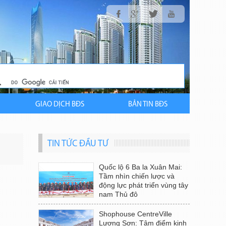
GIAO DỊCH BĐS
BẢN TIN BĐS
TIN TỨC ĐẦU TƯ
Quốc lộ 6 Ba la Xuân Mai:
Tầm nhìn chiến lược và
động lực phát triển vùng tây
nam Thủ đô
Shophouse CentreVille
Lương Sơn: Tâm điểm kinh