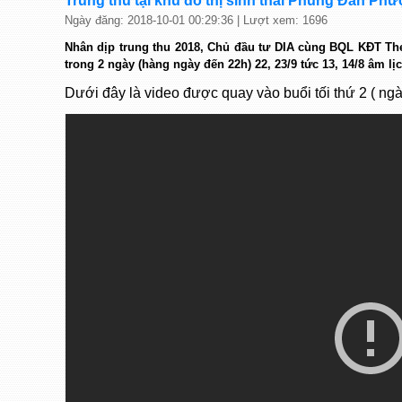
Trung thu tại khu đô thị sinh thái Phùng Đan Phư
Ngày đăng: 2018-10-01 00:29:36 | Lượt xem: 1696
Nhân dịp trung thu 2018, Chủ đầu tư DIA cùng BQL KĐT 
trong 2 ngày (hàng ngày đến 22h) 22, 23/9 tức 13, 14/8 âm lị
Dưới đây là video được quay vào buổi tối thứ 2 ( ngà