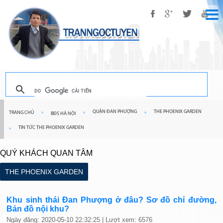
QUẬN ĐAN PHƯỢNG
THE PHOENIX GARDEN
TRANG CHỦ
»
»
»
BĐS HÀ NỘI
TIN TỨC THE PHOENIX GARDEN
»
QUÝ KHÁCH QUAN TÂM
THE PHOENIX GARDEN
Khu sinh thái Đan Phượng ở đâu? Sơ đồ chỉ đường,
Bản đồ nội khu?
Ngày đăng: 2020-05-10 22:32:25 | Lượt xem: 6576