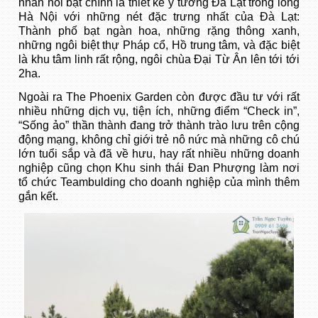
nhấn nổi bật chính là thiết kế ý tưởng Đà Lạt trong lòng
Hà Nội với những nét đặc trưng nhất của Đà Lạt:
Thành phố bạt ngàn hoa, những rặng thông xanh,
những ngôi biệt thự Pháp cổ, Hồ trung tâm, và đặc biệt
là khu tâm linh rất rộng, ngôi chùa Đại Từ Ân lên tới tới
2ha.
Ngoài ra The Phoenix Garden còn được đầu tư với rất
nhiều những dịch vụ, tiện ích, những điểm “Check in”,
“Sống ảo” thần thành đang trở thành trào lưu trên cộng
động mạng, không chỉ giới trẻ nô nức mà những cô chú
lớn tuổi sắp và đã về hưu, hay rất nhiều những doanh
nghiệp cũng chọn Khu sinh thái Đan Phượng làm nơi
tổ chức Teambulding cho doanh nghiệp của mình thêm
gắn kết.