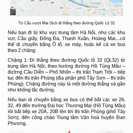
Từ Cầu vượt Mai Dịch đi thẳng theo đường Quốc Lộ 32
Nếu bạn đi từ khu vực trung tâm Hà Nội, như các khu
vực Cầu giấy, Đống Đa, Thanh Xuân, Hoàng Mai....có
thể di chuyển bằng Ô tô, xe máy, hoặc kể cả xe bus
theo 2 chặng:
Chặng 1: Đi thằng theo đường Quốc lộ 32 (QL32) từ
trung tâm Hà Nội, theo hướng đường Hồ Tùng Mậu –
đường Cầu Diễn – Phố Nhổn – thị trấn Trạm Trôi – tiếp
tục đến thị trấn Phùng (địa phận phố Tây Sơn – thị trấn
Phùng). Chặng đường này là một đường thẳng và gần
như không tắc đường.
Nếu bạn di chuyển bằng xe bus có thể bắt các xe 26,
32, 49 đến trường Đại học Thương Mại (Hồ Tùng Mậu)
rồi bắt tiếp xe 20A, 20B lên tới thị trấn Phùng (phố Tây
Sơn), đến cổng chào Trung tâm Văn hoá huyện Đan
Phượng.