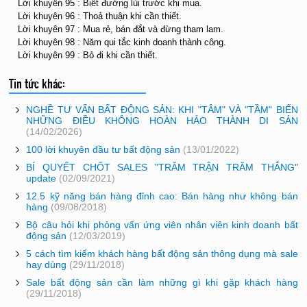
Lời khuyên 95 : Biết đường lùi trước khi mua.
Lời khuyên 96 : Thoả thuận khi cần thiết.
Lời khuyên 97 : Mua rẻ, bán đắt và đừng tham lam.
Lời khuyên 98 : Năm qui tắc kinh doanh thành công.
Lời khuyên 99 : Bỏ đi khi cần thiết.
Tin tức khác:
NGHỀ TƯ VẤN BẤT ĐỘNG SẢN: KHI "TÂM" VÀ "TẦM" BIẾN
NHỮNG ĐIỀU KHÔNG HOÀN HẢO THÀNH DI SẢN
(14/02/2026)
100 lời khuyên đầu tư bất động sản
(13/01/2022)
BÍ QUYẾT CHỐT SALES "TRĂM TRẬN TRĂM THẮNG"
update
(02/09/2021)
12.5 kỹ năng bán hàng đỉnh cao: Bán hàng như không bán
hàng
(09/08/2018)
Bộ câu hỏi khi phỏng vấn ứng viên nhân viên kinh doanh bất
động sản
(12/03/2019)
5 cách tìm kiếm khách hàng bất động sản thông dụng mà sale
hay dùng
(29/11/2018)
Sale bất động sản cần làm những gì khi gặp khách hàng
(29/11/2018)