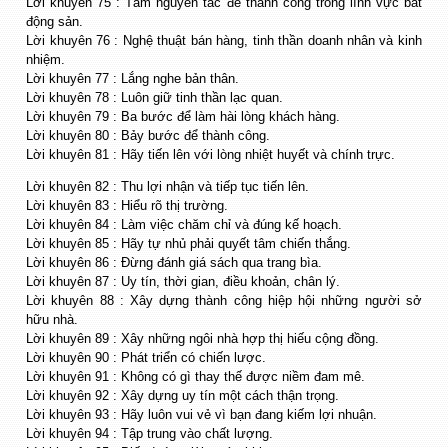
Lời khuyên 75 : Tám nguyên tắc để thành công trong lĩnh vực bất
động sản.
Lời khuyên 76 : Nghệ thuật bán hàng, tinh thần doanh nhân và kinh
nhiệm.
Lời khuyên 77 : Lắng nghe bản thân.
Lời khuyên 78 : Luôn giữ tinh thần lạc quan.
Lời khuyên 79 : Ba bước để làm hài lòng khách hàng.
Lời khuyên 80 : Bảy bước để thành công.
Lời khuyên 81 : Hãy tiến lên với lòng nhiệt huyết và chính trực.
Lời khuyên 82 : Thu lợi nhận và tiếp tục tiến lên.
Lời khuyên 83 : Hiểu rõ thị trường.
Lời khuyên 84 : Làm việc chăm chỉ và đúng kế hoạch.
Lời khuyên 85 : Hãy tự nhủ phải quyết tâm chiến thắng.
Lời khuyên 86 : Đừng đánh giá sách qua trang bìa.
Lời khuyên 87 : Uy tín, thời gian, điều khoản, chân lý.
Lời khuyên 88 : Xây dựng thành công hiệp hội những người sở
hữu nhà.
Lời khuyên 89 : Xây những ngôi nhà hợp thị hiếu cộng đồng.
Lời khuyên 90 : Phát triển có chiến lược.
Lời khuyên 91 : Không có gì thay thế được niềm đam mê.
Lời khuyên 92 : Xây dựng uy tín một cách thận trọng.
Lời khuyên 93 : Hãy luôn vui vẻ vì bạn đang kiếm lợi nhuận.
Lời khuyên 94 : Tập trung vào chất lượng.