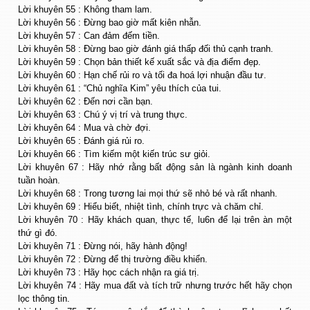
Lời khuyên 55 : Không tham lam.
Lời khuyên 56 : Đừng bao giờ mất kiên nhẫn.
Lời khuyên 57 : Can đảm đếm tiền.
Lời khuyên 58 : Đừng bao giờ đánh giá thấp đối thủ cạnh tranh.
Lời khuyên 59 : Chọn bản thiết kế xuất sắc và địa điểm đẹp.
Lời khuyên 60 : Hạn chế rủi ro và tối đa hoá lợi nhuận đầu tư.
Lời khuyên 61 : “Chủ nghĩa Kim” yêu thích của tui.
Lời khuyên 62 : Đến nơi cần bạn.
Lời khuyên 63 : Chú ý vị trí và trung thực.
Lời khuyên 64 : Mua và chờ đợi.
Lời khuyên 65 : Đánh giá rủi ro.
Lời khuyên 66 : Tìm kiếm một kiến trúc sư giỏi.
Lời khuyên 67 : Hãy nhớ rằng bất động sản là ngành kinh doanh
tuần hoàn.
Lời khuyên 68 : Trong tương lai mọi thứ sẽ nhỏ bé và rất nhanh.
Lời khuyên 69 : Hiểu biết, nhiệt tình, chính trực và chăm chỉ.
Lời khuyên 70 : Hãy khách quan, thực tế, lu6n để lại trên àn một
thứ gì đó.
Lời khuyên 71 : Đừng nói, hãy hành động!
Lời khuyên 72 : Đừng để thị trường điều khiển.
Lời khuyên 73 : Hãy học cách nhận ra giá trị.
Lời khuyên 74 : Hãy mua đất và tích trữ nhưng trước hết hãy chọn
lọc thông tin.