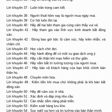
Lời khuyên 37 : Luôn trân trọng cam kết.
Lời khuyên 38 : Người thuê hôm nay là người mua ngày mai.
Lời khuyên 39 : Cơ hội luôn tồn tại.
Lời khuyên 40 : Hãy để hai bên tham gia cùng cảm thấy vui vẻ.
Lời khuyên 41 : Hãy tham gia vào lĩnh vực kinh doanh bất động
sản.
Lời khuyên 42 : Đừng bao giờ bộc lộ cảm xúc; hãy kiên nhẫn; và
chăm chỉ.
Lời khuyên 43 : Học cách chờ đợi.
Lời khuyên 44 : Hãy hành động để có một vụ giao dịch ưng ý.
Lời khuyên 45 : Hãy cẩn thận khi mạo hiểm và thư giãn.
Lời khuyên 46 : Hãy nắm bắt trí tưởng tượng của người mua.
Lời khuyên 47 : Hãy bảo vệ khách hàng của bạn khỏi chính bản
thân họ.
Lời khuyên 48 : Chuyên môn hóa.
Lời khuyên 49 : Kiếm tiền khi mua chứ không phải là khi bán bất
động sản.
Lời khuyên 50 : Hãy để cảm xúc ở nhà.
Lời khuyên 51 : Xác định và đáp ứng nhu cầu.
Lời khuyên 52 : Cân nhắc tiềm năng phát triển.
Lời khuyên 53 : Kiểm soát hàng lưu kho.
Lời khuyên 54 : Suy nghĩ xa hơn và tin tưởng vào bản thân mình.