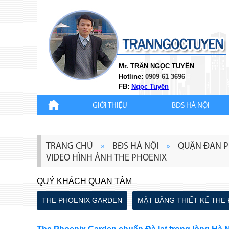
Mr. TRẦN NGỌC TUYỀN
Hotline:
0909 61 3696
FB:
Ngọc Tuyền
GIỚI THIỆU
BĐS HÀ NỘI
TRANG CHỦ
»
BĐS HÀ NỘI
»
QUẬN ĐAN 
VIDEO HÌNH ẢNH THE PHOENIX
QUÝ KHÁCH QUAN TÂM
THE PHOENIX GARDEN
MẶT BẰNG THIẾT KẾ THE