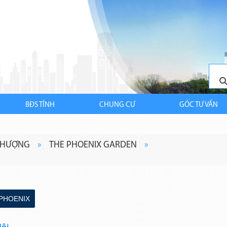
BĐS TỈNH
CHUNG CƯ
GÓC TƯ VẤN
PHƯỢNG
»
THE PHOENIX GARDEN
»
 PHOENIX