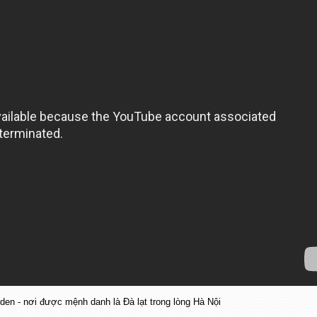
den - nơi được mệnh danh là Đà lạt trong lòng Hà Nội