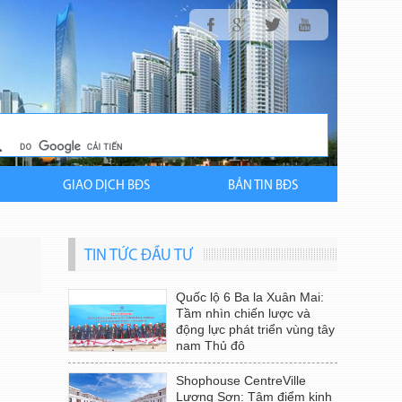
GIAO DỊCH BĐS
BẢN TIN BĐS
TIN TỨC ĐẦU TƯ
Quốc lộ 6 Ba la Xuân Mai:
Tầm nhìn chiến lược và
động lực phát triển vùng tây
nam Thủ đô
Shophouse CentreVille
Lương Sơn: Tâm điểm kinh