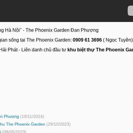
lòng Hà Nội" - The Phoenix Garden Đan Phượng
 gian sống tại The Phoenix Garden:
0909 61 3696
( Ngọc Tuyền)
Hải Phát - Liên danh chủ đầu tư
khu biệt thự
The Phoenix Ga
Đan Phượng
(19/11/2024)
 khu The Phoenix Garden
(29/10/2023)
i
(08/05/2023)