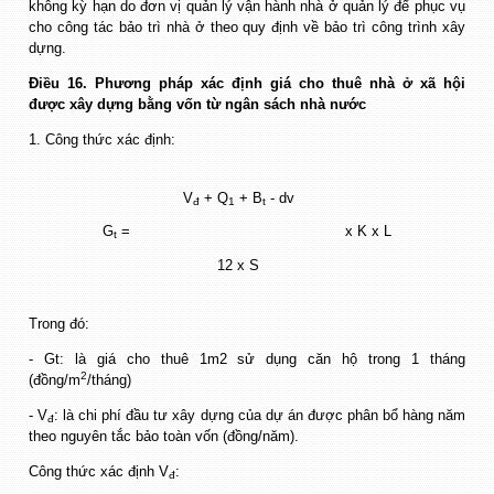
không kỳ hạn do đơn vị quản lý vận hành nhà ở quản lý để phục vụ
cho công tác bảo trì nhà ở theo quy định về bảo trì công trình xây
dựng.
Điều 16. Phương pháp xác định giá cho thuê nhà ở xã hội
được xây dựng bằng vốn từ ngân sách nhà nước
1. Công thức xác định:
V
+ Q
+ B
- dv
đ
1
t
G
=
x K x L
t
12 x S
Trong đó:
- Gt: là giá cho thuê 1m2 sử dụng căn hộ trong 1 tháng
2
(đồng/m
/tháng)
- V
: là chi phí đầu tư xây dựng của dự án được phân bổ hàng năm
đ
theo nguyên tắc bảo toàn vốn (đồng/năm).
Công thức xác định V
:
đ