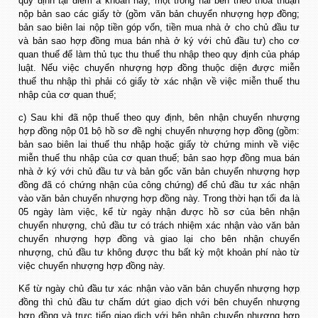
quy định tại điểm a khoản này, một trong hai bên theo thoả thuận
nộp bản sao các giấy tờ (gồm văn bản chuyển nhượng hợp đồng;
bản sao biên lai nộp tiền góp vốn, tiền mua nhà ở cho chủ đầu tư
và bản sao hợp đồng mua bán nhà ở ký với chủ đầu tư) cho cơ
quan thuế để làm thủ tục thu thuế thu nhập theo quy định của pháp
luật. Nếu việc chuyển nhượng hợp đồng thuộc diện được miễn
thuế thu nhập thì phải có giấy tờ xác nhận về việc miễn thuế thu
nhập của cơ quan thuế;
c) Sau khi đã nộp thuế theo quy định, bên nhận chuyển nhượng
hợp đồng nộp 01 bộ hồ sơ đề nghị chuyển nhượng hợp đồng (gồm:
bản sao biên lai thuế thu nhập hoặc giấy tờ chứng minh về việc
miễn thuế thu nhập của cơ quan thuế; bản sao hợp đồng mua bán
nhà ở ký với chủ đầu tư và bản gốc văn bản chuyển nhượng hợp
đồng đã có chứng nhận của công chứng) để chủ đầu tư xác nhận
vào văn bản chuyển nhượng hợp đồng này. Trong thời hạn tối đa là
05 ngày làm việc, kể từ ngày nhận được hồ sơ của bên nhận
chuyển nhượng, chủ đầu tư có trách nhiệm xác nhận vào văn bản
chuyển nhượng hợp đồng và giao lại cho bên nhận chuyển
nhượng, chủ đầu tư không được thu bất kỳ một khoản phí nào từ
việc chuyển nhượng hợp đồng này.
Kể từ ngày chủ đầu tư xác nhận vào văn bản chuyển nhượng hợp
đồng thì chủ đầu tư chấm dứt giao dịch với bên chuyển nhượng
hợp đồng và trực tiếp giao dịch với bên nhận chuyển nhượng hợp