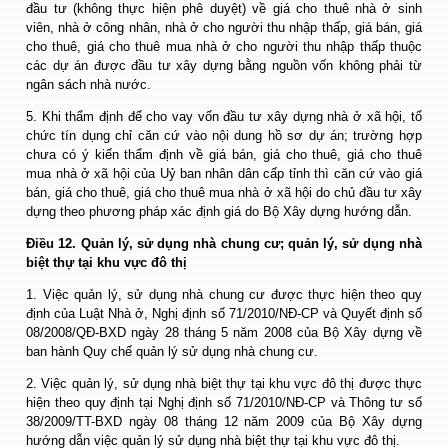
đầu tư (không thực hiện phê duyệt) về giá cho thuê nhà ở sinh
viên, nhà ở công nhân, nhà ở cho người thu nhập thấp, giá bán, giá
cho thuê, giá cho thuê mua nhà ở cho người thu nhập thấp thuộc
các dự án được đầu tư xây dựng bằng nguồn vốn không phải từ
ngân sách nhà nước.
5. Khi thẩm định để cho vay vốn đầu tư xây dựng nhà ở xã hội, tổ
chức tín dụng chỉ căn cứ vào nội dung hồ sơ dự án; trường hợp
chưa có ý kiến thẩm định về giá bán, giá cho thuê, giá cho thuê
mua nhà ở xã hội của Uỷ ban nhân dân cấp tỉnh thì căn cứ vào giá
bán, giá cho thuê, giá cho thuê mua nhà ở xã hội do chủ đầu tư xây
dựng theo phương pháp xác định giá do Bộ Xây dựng hướng dẫn.
Điều 12. Quản lý, sử dụng nhà chung cư; quản lý, sử dụng nhà
biệt thự tại khu vực đô thị
1. Việc quản lý, sử dụng nhà chung cư được thực hiện theo quy
định của Luật Nhà ở, Nghị định số 71/2010/NĐ-CP và Quyết định số
08/2008/QĐ-BXD ngày 28 tháng 5 năm 2008 của Bộ Xây dựng về
ban hành Quy chế quản lý sử dụng nhà chung cư.
2. Việc quản lý, sử dụng nhà biệt thự tại khu vực đô thị được thực
hiện theo quy định tại Nghị định số 71/2010/NĐ-CP và Thông tư số
38/2009/TT-BXD ngày 08 tháng 12 năm 2009 của Bộ Xây dựng
hướng dẫn việc quản lý sử dụng nhà biệt thự tại khu vực đô thị.