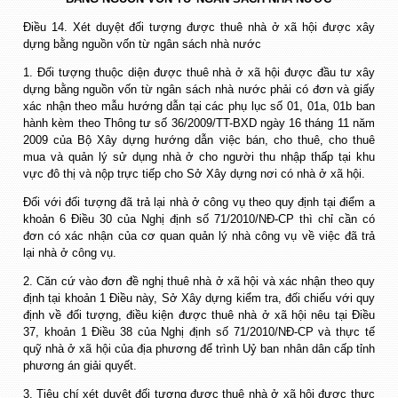
Điều 14. Xét duyệt đối tượng được thuê nhà ở xã hội được xây
dựng bằng nguồn vốn từ ngân sách nhà nước
1. Đối tượng thuộc diện được thuê nhà ở xã hội được đầu tư xây
dựng bằng nguồn vốn từ ngân sách nhà nước phải có đơn và giấy
xác nhận theo mẫu hướng dẫn tại các phụ lục số 01, 01a, 01b ban
hành kèm theo Thông tư số 36/2009/TT-BXD ngày 16 tháng 11 năm
2009 của Bộ Xây dựng hướng dẫn việc bán, cho thuê, cho thuê
mua và quản lý sử dụng nhà ở cho người thu nhập thấp tại khu
vực đô thị và nộp trực tiếp cho Sở Xây dựng nơi có nhà ở xã hội.
Đối với đối tượng đã trả lại nhà ở công vụ theo quy định tại điểm a
khoản 6 Điều 30 của Nghị định số 71/2010/NĐ-CP thì chỉ cần có
đơn có xác nhận của cơ quan quản lý nhà công vụ về việc đã trả
lại nhà ở công vụ.
2. Căn cứ vào đơn đề nghị thuê nhà ở xã hội và xác nhận theo quy
định tại khoản 1 Điều này, Sở Xây dựng kiểm tra, đối chiếu với quy
định về đối tượng, điều kiện được thuê nhà ở xã hội nêu tại Điều
37, khoản 1 Điều 38 của Nghị định số 71/2010/NĐ-CP và thực tế
quỹ nhà ở xã hội của địa phương để trình Uỷ ban nhân dân cấp tỉnh
phương án giải quyết.
3. Tiêu chí xét duyệt đối tượng được thuê nhà ở xã hội được thực