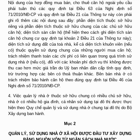
Nội dung của hợp đồng mua bán, cho thuê căn hộ ngoài yêu cầu
phải tuân thủ các quy định tại Điều 63 của Nghị định số
71/2010/NĐ-CP và quy định tại Điều 21 của Thông tư này còn phải
ghi rõ thêm các nội dung sau đây: phần diện tích thuộc sở hữu
riêng và phần diện tích thuộc sở hữu chung của các chủ sở hữu
căn hộ; diện tích sàn căn hộ (thể hiện theo cách ghi diện tích sàn
căn hộ chung cư quy định tại khoản 2 Điều 21 của Thông tư này);
diện tích sử dụng đất của toà nhà, kể cả diện tích khuôn viên (nếu
có) thuộc quyền sử dụng chung của những người mua căn hộ;
trách nhiệm thanh toán các chi phí có liên quan trong quá trình sử
dụng nhà ở (nếu có), đối với các khoản phí dịch vụ thì không được
thu cao hơn mức giá trần do Uỷ ban nhân dân cấp tỉnh quy định,
trừ trường hợp các bên có thoả thuận khác. Bên bán nhà ở có
trách nhiệm bảo hành căn hộ theo đúng quy định tại Điều 46 của
Nghị định số 71/2010/NĐ-CP.
4. Việc quản lý nhà ở thuộc sở hữu chung có nhiều chủ sở hữu,
nhà ở có nhiều hộ gia đình, cá nhân sử dụng tại đô thị được thực
hiện theo Quy chế quản lý và sử dụng nhà ở chung tại đô thị do Bộ
Xây dựng ban hành.
Mục 2
QUẢN LÝ, SỬ DỤNG NHÀ Ở XÃ HỘI ĐƯỢC ĐẦU TƯ XÂY DỰNG
BẰNG NGUỒN VỐN TỪ NGÂN SÁCH NHÀ NƯỚC