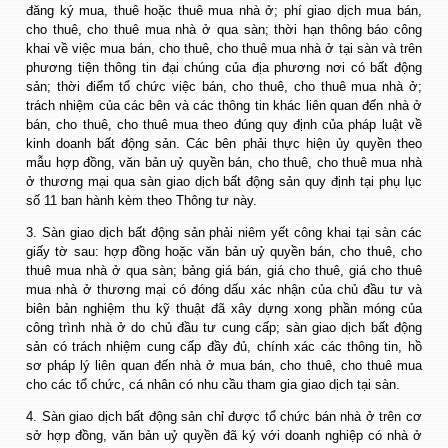
đăng ký mua, thuê hoặc thuê mua nhà ở; phí giao dịch mua bán,
cho thuê, cho thuê mua nhà ở qua sàn; thời hạn thông báo công
khai về việc mua bán, cho thuê, cho thuê mua nhà ở tại sàn và trên
phương tiện thông tin đại chúng của địa phương nơi có bất động
sản; thời điểm tổ chức việc bán, cho thuê, cho thuê mua nhà ở;
trách nhiệm của các bên và các thông tin khác liên quan đến nhà ở
bán, cho thuê, cho thuê mua theo đúng quy định của pháp luật về
kinh doanh bất động sản. Các bên phải thực hiện ủy quyền theo
mẫu hợp đồng, văn bản uỷ quyền bán, cho thuê, cho thuê mua nhà
ở thương mại qua sàn giao dịch bất động sản quy định tại phụ lục
số 11 ban hành kèm theo Thông tư này.
3. Sàn giao dịch bất động sản phải niêm yết công khai tại sàn các
giấy tờ sau: hợp đồng hoặc văn bản uỷ quyền bán, cho thuê, cho
thuê mua nhà ở qua sàn; bảng giá bán, giá cho thuê, giá cho thuê
mua nhà ở thương mại có đóng dấu xác nhận của chủ đầu tư và
biên bản nghiệm thu kỹ thuật đã xây dựng xong phần móng của
công trình nhà ở do chủ đầu tư cung cấp; sàn giao dịch bất động
sản có trách nhiệm cung cấp đầy đủ, chính xác các thông tin, hồ
sơ pháp lý liên quan đến nhà ở mua bán, cho thuê, cho thuê mua
cho các tổ chức, cá nhân có nhu cầu tham gia giao dịch tại sàn.
4. Sàn giao dịch bất động sản chỉ được tổ chức bán nhà ở trên cơ
sở hợp đồng, văn bản uỷ quyền đã ký với doanh nghiệp có nhà ở