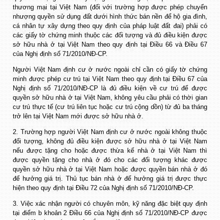
thương mại tại Việt Nam (đối với trường hợp được phép chuyển
nhượng quyền sử dụng đất dưới hình thức bán nền để hộ gia đình,
cá nhân tự xây dựng theo quy định của pháp luật đất đai) phải có
các giấy tờ chứng minh thuộc các đối tượng và đủ điều kiện được
sở hữu nhà ở tại Việt Nam theo quy định tại Điều 66 và Điều 67
của Nghị định số 71/2010/NĐ-CP.
Người Việt Nam định cư ở nước ngoài chỉ cần có giấy tờ chứng
minh được phép cư trú tại Việt Nam theo quy định tại Điều 67 của
Nghị định số 71/2010/NĐ-CP là đủ điều kiện về cư trú để được
quyền sở hữu nhà ở tại Việt Nam, không yêu cầu phải có thời gian
cư trú thực tế (cư trú liên tục hoặc cư trú cộng dồn) từ đủ ba tháng
trở lên tại Việt Nam mới được sở hữu nhà ở.
2. Trường hợp người Việt Nam định cư ở nước ngoài không thuộc
đối tượng, không đủ điều kiện được sở hữu nhà ở tại Việt Nam
nếu được tặng cho hoặc được thừa kế nhà ở tại Việt Nam thì
được quyền tặng cho nhà ở đó cho các đối tượng khác được
quyền sở hữu nhà ở tại Việt Nam hoặc được quyền bán nhà ở đó
để hưởng giá trị. Thủ tục bán nhà ở để hưởng giá trị được thực
hiện theo quy định tại Điều 72 của Nghị định số 71/2010/NĐ-CP.
3. Việc xác nhận người có chuyên môn, kỹ năng đặc biệt quy định
tại điểm b khoản 2 Điều 66 của Nghị định số 71/2010/NĐ-CP được