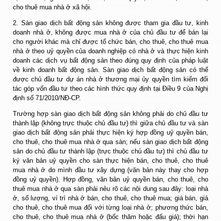
cho thuê mua nhà ở xã hội.
2. Sàn giao dịch bất động sản không được tham gia đầu tư, kinh
doanh nhà ở, không được mua nhà ở của chủ đầu tư để bán lại
cho người khác mà chỉ được tổ chức bán, cho thuê, cho thuê mua
nhà ở theo uỷ quyền của doanh nghiệp có nhà ở và thực hiện kinh
doanh các dịch vụ bất động sản theo đúng quy định của pháp luật
về kinh doanh bất động sản. Sàn giao dịch bất động sản có thể
được chủ đầu tư dự án nhà ở thương mại ủy quyền tìm kiếm đối
tác góp vốn đầu tư theo các hình thức quy định tại Điều 9 của Nghị
định số 71/2010/NĐ-CP.
Trường hợp sàn giao dịch bất động sản không phải do chủ đầu tư
thành lập (không trực thuộc chủ đầu tư) thì giữa chủ đầu tư và sàn
giao dịch bất động sản phải thực hiện ký hợp đồng uỷ quyền bán,
cho thuê, cho thuê mua nhà ở qua sàn; nếu sàn giao dịch bất động
sản do chủ đầu tư thành lập (trực thuộc chủ đầu tư) thì chủ đầu tư
ký văn bản uỷ quyền cho sàn thực hiện bán, cho thuê, cho thuê
mua nhà ở do mình đầu tư xây dựng (văn bản này thay cho hợp
đồng uỷ quyền). Hợp đồng, văn bản uỷ quyền bán, cho thuê, cho
thuê mua nhà ở qua sàn phải nêu rõ các nội dung sau đây: loại nhà
ở, số lượng, ví trí nhà ở bán, cho thuê, cho thuê mua; giá bán, giá
cho thuê, cho thuê mua đối với từng loại nhà ở; phương thức bán,
cho thuê, cho thuê mua nhà ở (bốc thăm hoặc đấu giá); thời hạn