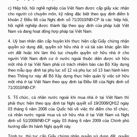
c) Hiệp hội, hội nghề nghiệp của Việt Nam được cấp giấy xác nhận
cho người có chuyên môn, kỹ năng đặc biệt theo quy định điểm b
khoản 2 Điều 66 của Nghị định số 71/2010/NĐ-CP là các hiệp hội,
hội nghề nghiệp được thành lập theo quy định của pháp luật Việt
Nam và đang hoạt động hợp pháp tại Việt Nam.
4. Uỷ ban nhân dân cấp huyện khi thực hiện cấp Giấy chứng nhận
quyền sử dụng đất, quyền sở hữu nhà ở và tài sản khác gắn liền
với đất hoặc khi làm thủ tục chuyển quyền sở hữu nhà ở cho
người Việt Nam định cư ở nước ngoài thuộc diện được sở hữu
một nhà ở tại Việt Nam phải có trách nhiệm báo cáo Bộ Xây dựng
theo mẫu quy định tại phụ lục số 12 và phụ lục số 13 ban hành kèm
theo Thông tư này để Bộ Xây dựng thực hiện quản lý việc sở hữu
một nhà ở tại Việt Nam theo quy định tại Điều 68 của Nghị định số
71/2010/NĐ-CP.
5. Tổ chức, cá nhân nước ngoài khi mua nhà ở tại Việt Nam thì
phải thực hiện theo quy định tại Nghị quyết số 19/2008/QH12 ngày
03 tháng 6 năm 2008 của Quốc hội về việc thí điểm cho tổ chức,
cá nhân nước ngoài mua và sở hữu nhà ở tại Việt Nam và Nghị
định số 51/2009/NĐ-CP ngày 03 tháng 6 năm 2009 của Chính phủ
hướng dẫn thi hành Nghị quyết này.
Trình tự, thủ tục cấp Giấy chứng nhận quyền sử dụng đất, quyền