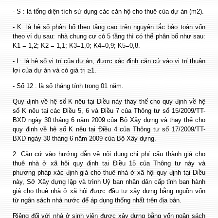
- S : là tổng diện tích sử dụng các căn hộ cho thuê của dự án (m2).
- K: là hệ số phân bổ theo tầng cao trên nguyên tắc bảo toàn vốn
theo ví dụ sau: nhà chung cư có 5 tầng thì có thể phân bổ như sau:
K1 = 1,2; K2 = 1,1; K3=1,0; K4=0,9; K5=0,8.
- L: là hệ số vị trí của dự án, được xác định căn cứ vào vị trí thuận
lợi của dự án và có giá trị ≥1.
- Số 12 : là số tháng tính trong 01 năm.
Quy định về hệ số K nêu tại Điều này thay thế cho quy định về hệ
số K nêu tại các Điều 5, 6 và Điều 7 của Thông tư số 15/2009/TT-
BXD ngày 30 tháng 6 năm 2009 của Bộ Xây dựng và thay thế cho
quy định về hệ số K nêu tại Điều 4 của Thông tư số 17/2009/TT-
BXD ngày 30 tháng 6 năm 2009 của Bộ Xây dựng.
2. Căn cứ vào hướng dẫn về nội dung chi phí cấu thành giá cho
thuê nhà ở xã hội quy định tại Điều 15 của Thông tư này và
phương pháp xác định giá cho thuê nhà ở xã hội quy định tại Điều
này, Sở Xây dựng lập và trình Uỷ ban nhân dân cấp tỉnh ban hành
giá cho thuê nhà ở xã hội được đầu tư xây dựng bằng nguồn vốn
từ ngân sách nhà nước để áp dụng thống nhất trên địa bàn.
Riêng đối với nhà ở sinh viên được xây dựng bằng vốn ngân sách