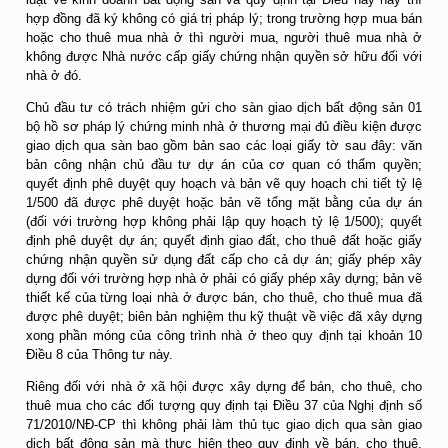
hợp đồng đã ký không có giá trị pháp lý; trong trường hợp mua bán
hoặc cho thuê mua nhà ở thì người mua, người thuê mua nhà ở
không được Nhà nước cấp giấy chứng nhận quyền sở hữu đối với
nhà ở đó.
Chủ đầu tư có trách nhiệm gửi cho sàn giao dịch bất động sản 01
bộ hồ sơ pháp lý chứng minh nhà ở thương mại đủ điều kiện được
giao dịch qua sàn bao gồm bản sao các loại giấy tờ sau đây: văn
bản công nhận chủ đầu tư dự án của cơ quan có thẩm quyền;
quyết định phê duyệt quy hoạch và bản vẽ quy hoạch chi tiết tỷ lệ
1/500 đã được phê duyệt hoặc bản vẽ tổng mặt bằng của dự án
(đối với trường hợp không phải lập quy hoạch tỷ lệ 1/500); quyết
định phê duyệt dự án; quyết định giao đất, cho thuê đất hoặc giấy
chứng nhận quyền sử dụng đất cấp cho cả dự án; giấy phép xây
dựng đối với trường hợp nhà ở phải có giấy phép xây dựng; bản vẽ
thiết kế của từng loại nhà ở được bán, cho thuê, cho thuê mua đã
được phê duyệt; biên bản nghiệm thu kỹ thuật về việc đã xây dựng
xong phần móng của công trình nhà ở theo quy định tại khoản 10
Điều 8 của Thông tư này.
Riêng đối với nhà ở xã hội được xây dựng để bán, cho thuê, cho
thuê mua cho các đối tượng quy định tại Điều 37 của Nghị định số
71/2010/NĐ-CP thì không phải làm thủ tục giao dịch qua sàn giao
dịch bất động sản mà thực hiện theo quy định về bán, cho thuê,