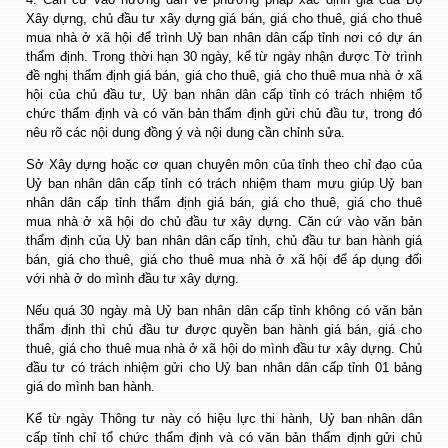
Xây dựng, chủ đầu tư xây dựng giá bán, giá cho thuê, giá cho thuê
mua nhà ở xã hội để trình Uỷ ban nhân dân cấp tỉnh nơi có dự án
thẩm định. Trong thời hạn 30 ngày, kể từ ngày nhận được Tờ trình
đề nghị thẩm định giá bán, giá cho thuê, giá cho thuê mua nhà ở xã
hội của chủ đầu tư, Uỷ ban nhân dân cấp tỉnh có trách nhiệm tổ
chức thẩm định và có văn bản thẩm định gửi chủ đầu tư, trong đó
nêu rõ các nội dung đồng ý và nội dung cần chỉnh sửa.
Sở Xây dựng hoặc cơ quan chuyên môn của tỉnh theo chỉ đạo của
Uỷ ban nhân dân cấp tỉnh có trách nhiệm tham mưu giúp Uỷ ban
nhân dân cấp tỉnh thẩm định giá bán, giá cho thuê, giá cho thuê
mua nhà ở xã hội do chủ đầu tư xây dựng. Căn cứ vào văn bản
thẩm định của Uỷ ban nhân dân cấp tỉnh, chủ đầu tư ban hành giá
bán, giá cho thuê, giá cho thuê mua nhà ở xã hội để áp dụng đối
với nhà ở do mình đầu tư xây dựng.
Nếu quá 30 ngày mà Uỷ ban nhân dân cấp tỉnh không có văn bản
thẩm định thì chủ đầu tư được quyền ban hành giá bán, giá cho
thuê, giá cho thuê mua nhà ở xã hội do mình đầu tư xây dựng. Chủ
đầu tư có trách nhiệm gửi cho Uỷ ban nhân dân cấp tỉnh 01 bảng
giá do mình ban hành.
Kể từ ngày Thông tư này có hiệu lực thi hành, Uỷ ban nhân dân
cấp tỉnh chỉ tổ chức thẩm định và có văn bản thẩm định gửi chủ