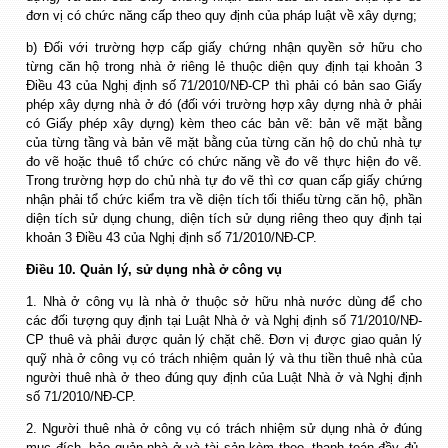
đơn vị có chức năng cấp theo quy định của pháp luật về xây dựng;
b) Đối với trường hợp cấp giấy chứng nhận quyền sở hữu cho
từng căn hộ trong nhà ở riêng lẻ thuộc diện quy định tại khoản 3
Điều 43 của Nghị định số 71/2010/NĐ-CP thì phải có bản sao Giấy
phép xây dựng nhà ở đó (đối với trường hợp xây dựng nhà ở phải
có Giấy phép xây dựng) kèm theo các bản vẽ: bản vẽ mặt bằng
của từng tầng và bản vẽ mặt bằng của từng căn hộ do chủ nhà tự
đo vẽ hoặc thuê tổ chức có chức năng về đo vẽ thực hiện đo vẽ.
Trong trường hợp do chủ nhà tự đo vẽ thì cơ quan cấp giấy chứng
nhận phải tổ chức kiểm tra về diện tích tối thiểu từng căn hộ, phần
diện tích sử dụng chung, diện tích sử dụng riêng theo quy định tại
khoản 3 Điều 43 của Nghị định số 71/2010/NĐ-CP.
Điều 10. Quản lý, sử dụng nhà ở công vụ
1. Nhà ở công vụ là nhà ở thuộc sở hữu nhà nước dùng để cho
các đối tượng quy định tại Luật Nhà ở và Nghị định số 71/2010/NĐ-
CP thuê và phải được quản lý chặt chẽ. Đơn vị được giao quản lý
quỹ nhà ở công vụ có trách nhiệm quản lý và thu tiền thuê nhà của
người thuê nhà ở theo đúng quy định của Luật Nhà ở và Nghị định
số 71/2010/NĐ-CP.
2. Người thuê nhà ở công vụ có trách nhiệm sử dụng nhà ở đúng
mục đích, bảo quản nhà ở và tài sản kèm theo, thanh toán đầy đủ,