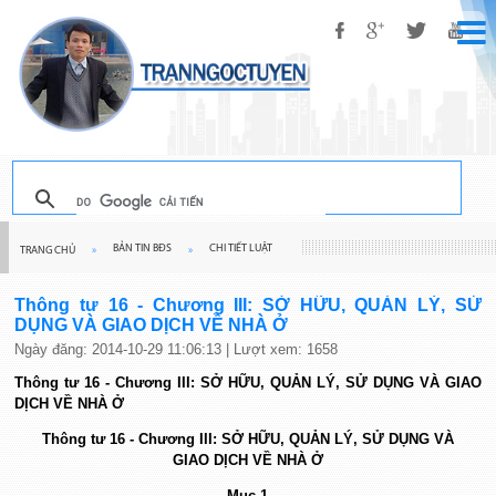
BẢN TIN BĐS
CHI TIẾT LUẬT
TRANG CHỦ
»
»
Thông tư 16 - Chương III: SỞ HỮU, QUẢN LÝ, SỬ
DỤNG VÀ GIAO DỊCH VỀ NHÀ Ở
Ngày đăng: 2014-10-29 11:06:13 | Lượt xem: 1658
Thông tư 16 - Chương III: SỞ HỮU, QUẢN LÝ, SỬ DỤNG VÀ GIAO
DỊCH VỀ NHÀ Ở
Thông tư 16 - Chương III: SỞ HỮU, QUẢN LÝ, SỬ DỤNG VÀ
GIAO DỊCH VỀ NHÀ Ở
Mục 1