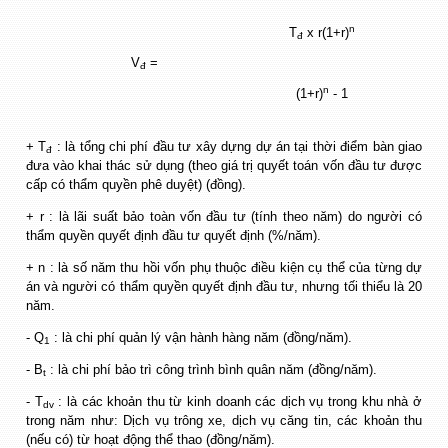
n
T
x r(1+r)
đ
V
=
đ
n
(1+r)
- 1
+ T
: là tổng chi phí đầu tư xây dựng dự án tại thời điểm bàn giao
đ
đưa vào khai thác sử dụng (theo giá trị quyết toán vốn đầu tư được
cấp có thẩm quyền phê duyệt) (đồng).
+ r : là lãi suất bảo toàn vốn đầu tư (tính theo năm) do người có
thẩm quyền quyết định đầu tư quyết định (%/năm).
+ n : là số năm thu hồi vốn phụ thuộc điều kiện cụ thể của từng dự
án và người có thẩm quyền quyết định đầu tư, nhưng tối thiểu là 20
năm.
- Q
: là chi phí quản lý vận hành hàng năm (đồng/năm).
1
- B
: là chi phí bảo trì công trình bình quân năm (đồng/năm).
t
- T
: là các khoản thu từ kinh doanh các dịch vụ trong khu nhà ở
dv
trong năm như: Dịch vụ trông xe, dịch vụ căng tin, các khoản thu
(nếu có) từ hoạt động thể thao (đồng/năm).