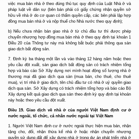
việc mua bán nhà ở theo đúng thủ tục quy định của Luật Nhà ở và
pháp luật về dân sự (bên bán phải có giấy chứng nhận quyền sở
hữu về nhà ở do cơ quan có thẩm quyền cấp, các bên phải lập hợp
đồng mua bán nhà ở và nộp thuế cho Nhà nước theo quy định);
b) Nếu chưa nhận bàn giao nhà ở từ chủ đầu tư thì được phép
chuyển nhượng hợp đồng mua bán nhà ở theo quy định tại khoản 1
Điều 20 của Thông tư này mà không bắt buộc phải thông qua sàn
giao dịch bất động sản.
7. Định kỳ ba tháng một lần và vào tháng 12 hàng năm hoặc theo
yêu cầu đột xuất, sàn giao dịch bất động sản có trách nhiệm tổng
hợp và báo cáo Sở Xây dựng nơi mình hoạt động số lượng nhà ở
thương mại đã giao dịch qua sàn (mua bán, cho thuê, cho thuê
mua), vị trí nhà ở giao dịch, tên chủ đầu tư có nhà ở uỷ quyền giao
dịch qua sàn. Sở Xây dựng có trách nhiệm tổng hợp và báo cáo Bộ
Xây dựng kết quả giao dịch qua sàn theo định kỳ quy định tại khoản
này hoặc theo yêu cầu đột xuất.
Điều 19. Giao dịch về nhà ở của người Việt Nam định cư ở
nước ngoài, tổ chức, cá nhân nước ngoài tại Việt Nam
1. Người Việt Nam định cư ở nước ngoài thực hiện mua bán, nhận
tặng cho, đổi, nhận thừa kế nhà ở hoặc nhận chuyển nhượng
quyền sử dụng đất để xây dựng nhà ở trong dự án phát triển nhà ở