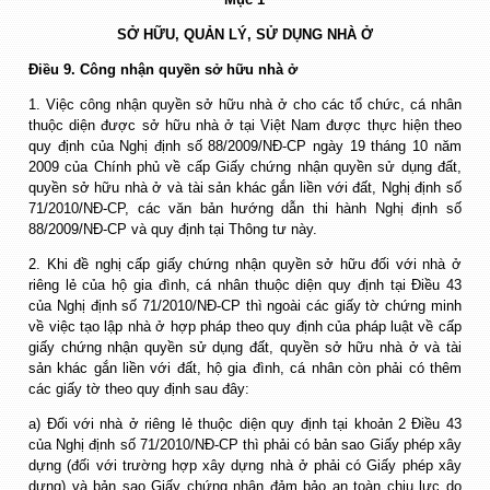
SỞ HỮU, QUẢN LÝ, SỬ DỤNG NHÀ Ở
Điều 9. Công nhận quyền sở hữu nhà ở
1. Việc công nhận quyền sở hữu nhà ở cho các tổ chức, cá nhân
thuộc diện được sở hữu nhà ở tại Việt Nam được thực hiện theo
quy định của Nghị định số 88/2009/NĐ-CP ngày 19 tháng 10 năm
2009 của Chính phủ về cấp Giấy chứng nhận quyền sử dụng đất,
quyền sở hữu nhà ở và tài sản khác gắn liền với đất, Nghị định số
71/2010/NĐ-CP, các văn bản hướng dẫn thi hành Nghị định số
88/2009/NĐ-CP và quy định tại Thông tư này.
2. Khi đề nghị cấp giấy chứng nhận quyền sở hữu đối với nhà ở
riêng lẻ của hộ gia đình, cá nhân thuộc diện quy định tại Điều 43
của Nghị định số 71/2010/NĐ-CP thì ngoài các giấy tờ chứng minh
về việc tạo lập nhà ở hợp pháp theo quy định của pháp luật về cấp
giấy chứng nhận quyền sử dụng đất, quyền sở hữu nhà ở và tài
sản khác gắn liền với đất, hộ gia đình, cá nhân còn phải có thêm
các giấy tờ theo quy định sau đây:
a) Đối với nhà ở riêng lẻ thuộc diện quy định tại khoản 2 Điều 43
của Nghị định số 71/2010/NĐ-CP thì phải có bản sao Giấy phép xây
dựng (đối với trường hợp xây dựng nhà ở phải có Giấy phép xây
dựng) và bản sao Giấy chứng nhận đảm bảo an toàn chịu lực do