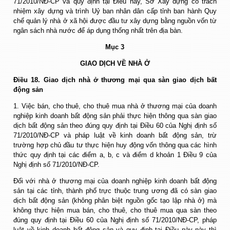
71/2010/NĐ-CP và quy định tại Điều này, Sở Xây dựng có trách
nhiệm xây dựng và trình Uỷ ban nhân dân cấp tỉnh ban hành Quy
chế quản lý nhà ở xã hội được đầu tư xây dựng bằng nguồn vốn từ
ngân sách nhà nước để áp dụng thống nhất trên địa bàn.
Mục 3
GIAO DỊCH VỀ NHÀ Ở
Điều 18. Giao dịch nhà ở thương mại qua sàn giao dịch bất
động sản
1. Việc bán, cho thuê, cho thuê mua nhà ở thương mại của doanh
nghiệp kinh doanh bất động sản phải thực hiện thông qua sàn giao
dịch bất động sản theo đúng quy định tại Điều 60 của Nghị định số
71/2010/NĐ-CP và pháp luật về kinh doanh bất động sản, trừ
trường hợp chủ đầu tư thực hiện huy động vốn thông qua các hình
thức quy định tại các điểm a, b, c và điểm d khoản 1 Điều 9 của
Nghị định số 71/2010/NĐ-CP.
Đối với nhà ở thương mại của doanh nghiệp kinh doanh bất động
sản tại các tỉnh, thành phố trực thuộc trung ương đã có sàn giao
dịch bất động sản (không phân biệt nguồn gốc tạo lập nhà ở) mà
không thực hiện mua bán, cho thuê, cho thuê mua qua sàn theo
đúng quy định tại Điều 60 của Nghị định số 71/2010/NĐ-CP, pháp
luật về kinh doanh bất động sản và quy định tại Điều này này thì