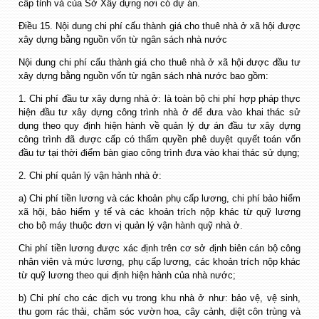
cấp tỉnh và của Sở Xây dựng nơi có dự án.
Điều 15. Nội dung chi phí cấu thành giá cho thuê nhà ở xã hội được
xây dựng bằng nguồn vốn từ ngân sách nhà nước
Nội dung chi phí cấu thành giá cho thuê nhà ở xã hội được đầu tư
xây dựng bằng nguồn vốn từ ngân sách nhà nước bao gồm:
1. Chi phí đầu tư xây dựng nhà ở: là toàn bộ chi phí hợp pháp thực
hiện đầu tư xây dựng công trình nhà ở để đưa vào khai thác sử
dụng theo quy định hiện hành về quản lý dự án đầu tư xây dựng
công trình đã được cấp có thẩm quyền phê duyệt quyết toán vốn
đầu tư tại thời điểm bàn giao công trình đưa vào khai thác sử dụng;
2. Chi phí quản lý vận hành nhà ở:
a) Chi phí tiền lương và các khoản phụ cấp lương, chi phí bảo hiểm
xã hội, bảo hiểm y tế và các khoản trích nộp khác từ quỹ lương
cho bộ máy thuộc đơn vị quản lý vận hành quỹ nhà ở.
Chi phí tiền lương được xác định trên cơ sở định biên cán bộ công
nhân viên và mức lương, phụ cấp lương, các khoản trích nộp khác
từ quỹ lương theo qui định hiện hành của nhà nước;
b) Chi phí cho các dịch vụ trong khu nhà ở như: bảo vệ, vệ sinh,
thu gom rác thải, chăm sóc vườn hoa, cây cảnh, diệt côn trùng và