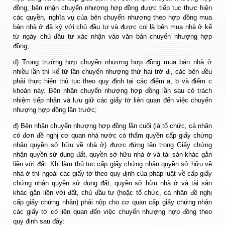
đồng; bên nhận chuyển nhượng hợp đồng được tiếp tục thực hiện
các quyền, nghĩa vụ của bên chuyển nhượng theo hợp đồng mua
bán nhà ở đã ký với chủ đầu tư và được coi là bên mua nhà ở kể
từ ngày chủ đầu tư xác nhận vào văn bản chuyển nhượng hợp
đồng;
d) Trong trường hợp chuyển nhượng hợp đồng mua bán nhà ở
nhiều lần thì kể từ lần chuyển nhượng thứ hai trở đi, các bên đều
phải thực hiện thủ tục theo quy định tại các điểm a, b và điểm c
khoản này. Bên nhận chuyển nhượng hợp đồng lần sau có trách
nhiệm tiếp nhận và lưu giữ các giấy tờ liên quan đến việc chuyển
nhượng hợp đồng lần trước;
đ) Bên nhận chuyển nhượng hợp đồng lần cuối (là tổ chức, cá nhân
có đơn đề nghị cơ quan nhà nước có thẩm quyền cấp giấy chứng
nhận quyền sở hữu về nhà ở) được đứng tên trong Giấy chứng
nhận quyền sử dụng đất, quyền sở hữu nhà ở và tài sản khác gắn
liền với đất. Khi làm thủ tục cấp giấy chứng nhận quyền sở hữu về
nhà ở thì ngoài các giấy tờ theo quy định của pháp luật về cấp giấy
chứng nhận quyền sử dụng đất, quyền sở hữu nhà ở và tài sản
khác gắn liền với đất, chủ đầu tư (hoặc tổ chức, cá nhân đề nghị
cấp giấy chứng nhận) phải nộp cho cơ quan cấp giấy chứng nhận
các giấy tờ có liên quan đến việc chuyển nhượng hợp đồng theo
quy định sau đây: