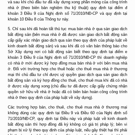
và sau khi chủ đầu tư đã xây dựng xong phần móng của công trình
nhà ở (theo biên bản nghiệm thu kỹ thuật) quy định tại điểm đ
khoản 3 Điều 9 của Nghị định số 71/2010/NĐ-CP và quy định tại
khoản 10 Điều 8 của Thông tư này.
5. Chỉ sau khi đã hoàn tất thủ tục mua bán nhà ở qua sàn giao dịch
bất động sản (bên mua nhà ở đã được sàn giao dịch bất động sản
cấp giấy xác nhận giao dịch qua sàn theo quy định của pháp luật về
kinh doanh bất động sản) và sau khi đã có văn bản thông báo cho
Sở Xây dựng nơi có bất động sản biết theo quy định tại điểm e
khoản 3 Điều 9 của Nghị định số 71/2010/NĐ-CP thì doanh nghiệp
có nhà ở mới được ký hợp đồng mua bán nhà ở với bên mua nhà
ở. Đối với trường hợp cho thuê hoặc cho thuê mua nhà ở thương
mại thì chủ đầu tư chỉ được uỷ quyền giao dịch qua sàn giao dịch
bất động sản và ký hợp đồng cho thuê, cho thuê mua khi đã có nhà
ở được xây dựng xong (chủ đầu tư đã được cấp giấy chứng nhận
quyền sở hữu về nhà ở hoặc đã có biên bản hoàn công công trình
nhà ở theo quy định của pháp luật về xây dựng).
Các trường hợp bán, cho thuê, cho thuê mua nhà ở thương mại
không đúng các quy định tại Điều 9 và Điều 60 của Nghị định số
71/2010/NĐ-CP, quy định tại Điều này và pháp luật về kinh doanh
bất động sản thì hợp đồng đã ký không có giá trị pháp lý; bên vi
phạm bị xử lý theo quy định của pháp luật, nếu gây thiệt hại thì phải