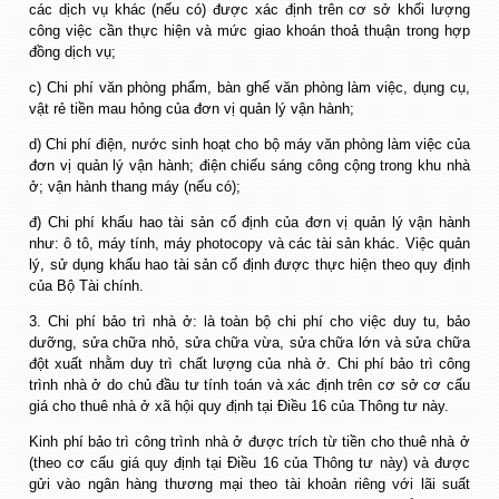
các dịch vụ khác (nếu có) được xác định trên cơ sở khối lượng
công việc cần thực hiện và mức giao khoán thoả thuận trong hợp
đồng dịch vụ;
c) Chi phí văn phòng phẩm, bàn ghế văn phòng làm việc, dụng cụ,
vật rẻ tiền mau hỏng của đơn vị quản lý vận hành;
d) Chi phí điện, nước sinh hoạt cho bộ máy văn phòng làm việc của
đơn vị quản lý vận hành; điện chiếu sáng công cộng trong khu nhà
ở; vận hành thang máy (nếu có);
đ) Chi phí khấu hao tài sản cố định của đơn vị quản lý vận hành
như: ô tô, máy tính, máy photocopy và các tài sản khác. Việc quản
lý, sử dụng khấu hao tài sản cố định được thực hiện theo quy định
của Bộ Tài chính.
3. Chi phí bảo trì nhà ở: là toàn bộ chi phí cho việc duy tu, bảo
dưỡng, sửa chữa nhỏ, sửa chữa vừa, sửa chữa lớn và sửa chữa
đột xuất nhằm duy trì chất lượng của nhà ở. Chi phí bảo trì công
trình nhà ở do chủ đầu tư tính toán và xác định trên cơ sở cơ cấu
giá cho thuê nhà ở xã hội quy định tại Điều 16 của Thông tư này.
Kinh phí bảo trì công trình nhà ở được trích từ tiền cho thuê nhà ở
(theo cơ cấu giá quy định tại Điều 16 của Thông tư này) và được
gửi vào ngân hàng thương mại theo tài khoản riêng với lãi suất