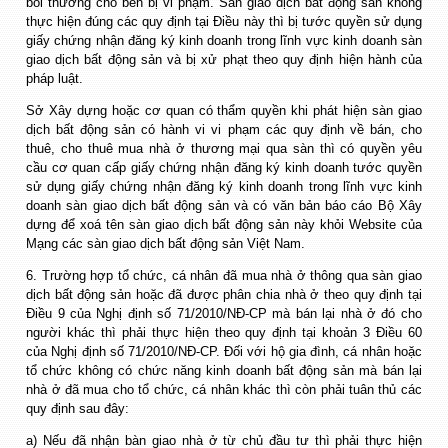
bồi thường cho bên bị vi phạm. Sàn giao dịch bất động sản không
thực hiện đúng các quy định tại Điều này thì bị tước quyền sử dụng
giấy chứng nhận đăng ký kinh doanh trong lĩnh vực kinh doanh sàn
giao dịch bất động sản và bị xử phạt theo quy định hiện hành của
pháp luật.
Sở Xây dựng hoặc cơ quan có thẩm quyền khi phát hiện sàn giao
dịch bất động sản có hành vi vi phạm các quy định về bán, cho
thuê, cho thuê mua nhà ở thương mại qua sàn thì có quyền yêu
cầu cơ quan cấp giấy chứng nhận đăng ký kinh doanh tước quyền
sử dụng giấy chứng nhận đăng ký kinh doanh trong lĩnh vực kinh
doanh sàn giao dịch bất động sản và có văn bản báo cáo Bộ Xây
dựng để xoá tên sàn giao dịch bất động sản này khỏi Website của
Mạng các sàn giao dịch bất động sản Việt Nam.
6. Trường hợp tổ chức, cá nhân đã mua nhà ở thông qua sàn giao
dịch bất động sản hoặc đã được phân chia nhà ở theo quy định tại
Điều 9 của Nghị định số 71/2010/NĐ-CP mà bán lại nhà ở đó cho
người khác thì phải thực hiện theo quy định tại khoản 3 Điều 60
của Nghị định số 71/2010/NĐ-CP. Đối với hộ gia đình, cá nhân hoặc
tổ chức không có chức năng kinh doanh bất động sản mà bán lại
nhà ở đã mua cho tổ chức, cá nhân khác thì còn phải tuân thủ các
quy định sau đây:
a) Nếu đã nhận bàn giao nhà ở từ chủ đầu tư thì phải thực hiện